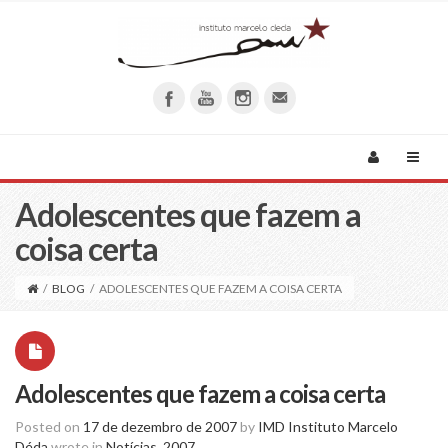
Adolescentes que fazem a
coisa certa
/
BLOG
/
ADOLESCENTES QUE FAZEM A COISA CERTA
Adolescentes que fazem a coisa certa
Posted on
17 de dezembro de 2007
by
IMD Instituto Marcelo
Déda
wrote in
Notícias_2007
.