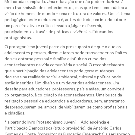
Melhorada e ampliada. Uma educação que não pode reduzir-se à
mera transmissão de conhecimentos, mas que tem como núcleo a
visão de homem, de mundo – uma estrutura de valores. Um sistema
pedagógico onde o educando é, antes de tudo, um interlocutor e
um parceiro ativo e crítico, levado a julgar e discernir,
principalmente através de práticas e vivências. Educandos
protagonistas.
O protagonismo juvenil parte do pressuposto de que o que os
adolescentes pensam, dizem e fazem pode transcender os limites
de seu entorno pessoal e familiar e influir no curso dos
acontecimentos na vida comunitária e social. O reconhecimento
que a participação dos adolescentes pode gerar mudanças
decisivas na realidade social, ambiental, cultural e política onde
estão inseridos. Um direito e um dever dos adolescentes. Um
desafio para educadores, professores, pais e mães, um convite à
co-organização, à co-criação de acontecimentos. Uma busca da
realização pessoal de educandos e educadores, sem, entretanto,
despreocuparem-se, ambos, de viabilizarem-se como profissionais
e cidadãos.
* a partir do livro Protagonismo Juvenil – Adolescência e
Participação Democrática (título provisório), de Antônio Carlos
Gomes da Costa, (consultor da Fundação Odebrecht) a ser lançado