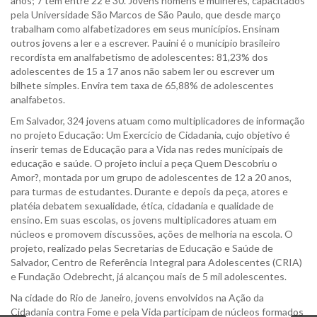
anos; 7 têm entre 22 e 30. Jovens homens e mulheres, capacitados
pela Universidade São Marcos de São Paulo, que desde março
trabalham como alfabetizadores em seus municípios. Ensinam
outros jovens a ler e a escrever. Pauini é o município brasileiro
recordista em analfabetismo de adolescentes: 81,23% dos
adolescentes de 15 a 17 anos não sabem ler ou escrever um
bilhete simples. Envira tem taxa de 65,88% de adolescentes
analfabetos.
Em Salvador, 324 jovens atuam como multiplicadores de informação
no projeto Educação: Um Exercício de Cidadania, cujo objetivo é
inserir temas de Educação para a Vida nas redes municipais de
educação e saúde. O projeto inclui a peça Quem Descobriu o
Amor?, montada por um grupo de adolescentes de 12 a 20 anos,
para turmas de estudantes. Durante e depois da peça, atores e
platéia debatem sexualidade, ética, cidadania e qualidade de
ensino. Em suas escolas, os jovens multiplicadores atuam em
núcleos e promovem discussões, ações de melhoria na escola. O
projeto, realizado pelas Secretarias de Educação e Saúde de
Salvador, Centro de Referência Integral para Adolescentes (CRIA)
e Fundação Odebrecht, já alcançou mais de 5 mil adolescentes.
Na cidade do Rio de Janeiro, jovens envolvidos na Ação da
Cidadania contra Fome e pela Vida participam de núcleos formados