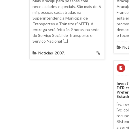
Mais Aracaju para pessoas com
Aracaj
necessidades especiais. São mais de 6
Aracaj
mil pessoas cadastradas na
Franco
Superintendência Municipal de
está e
Transportes e Trânsito (SMTT). A
promov
entrega será feita às 9 horas, na sede
democr
do Serviço Social de Transporte e
e tecn
Serviço Nacional […]
Not
Notícias_2007
.
Inves
DER co
Prefei
Estad
[vc_ro
[vc_co
recupe
Sistem
a ser 