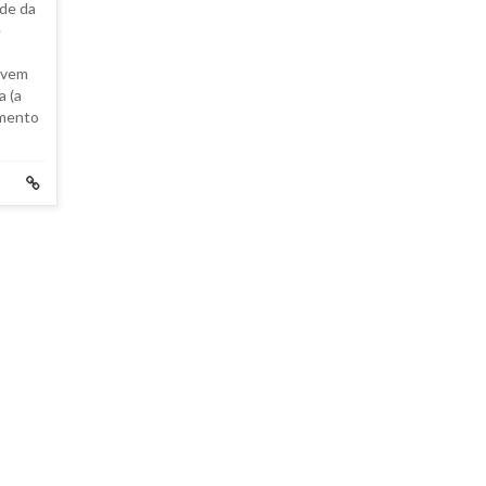
ede da
e
are).
 vem
a (a
amento