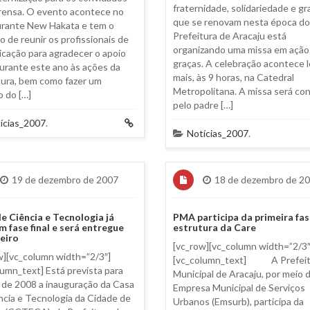
fraternidade, solidariedade e gr
rensa. O evento acontece no
que se renovam nesta época do 
rante New Hakata e tem o
Prefeitura de Aracaju está
o de reunir os profissionais de
organizando uma missa em ação
cação para agradecer o apoio
graças. A celebração acontece 
urante este ano às ações da
mais, às 9 horas, na Catedral
tura, bem como fazer um
Metropolitana. A missa será co
o do […]
pelo padre […]
ícias_2007
.
Notícias_2007
.
19 de dezembro de 2007
18 de dezembro de 2
e Ciência e Tecnologia já
PMA participa da primeira fas
m fase final e será entregue
estrutura da Care
eiro
[vc_row][vc_column width=”2/3″
w][vc_column width=”2/3″]
[vc_column_text] A Prefeit
lumn_text] Está prevista para
Municipal de Aracaju, por meio 
o de 2008 a inauguração da Casa
Empresa Municipal de Serviços
ncia e Tecnologia da Cidade de
Urbanos (Emsurb), participa da