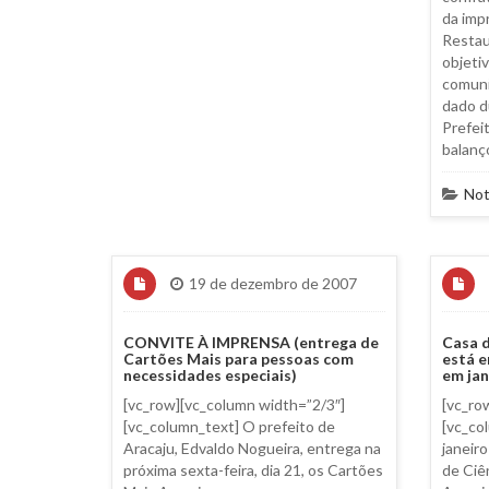
da imp
Restau
objetiv
comuni
dado d
Prefei
balanç
Not
19 de dezembro de 2007
CONVITE À IMPRENSA (entrega de
Casa d
Cartões Mais para pessoas com
está e
necessidades especiais)
em jan
[vc_row][vc_column width=”2/3″]
[vc_ro
[vc_column_text] O prefeito de
[vc_co
Aracaju, Edvaldo Nogueira, entrega na
janeir
próxima sexta-feira, dia 21, os Cartões
de Ciê