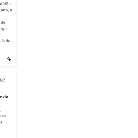
atidão
ano, a
 de
logo
nduzida
007
e da
]
ura
da