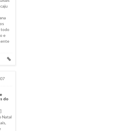
azidas
acaju
pana
mos
 todo
ho e
esente
007
e
es do
]
o Natal
ais,
e