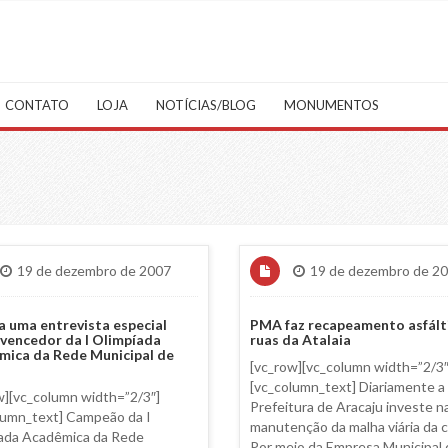
CONTATO
LOJA
NOTÍCIAS/BLOG
MONUMENTOS
19 de dezembro de 2007
19 de dezembro de 2
a uma entrevista especial
PMA faz recapeamento asfált
vencedor da I Olimpíada
ruas da Atalaia
mica da Rede Municipal de
[vc_row][vc_column width=”2/3″
o
[vc_column_text] Diariamente a
w][vc_column width=”2/3″]
Prefeitura de Aracaju investe n
lumn_text] Campeão da I
manutenção da malha viária da ca
ada Acadêmica da Rede
Por meio da Empresa Municipal 