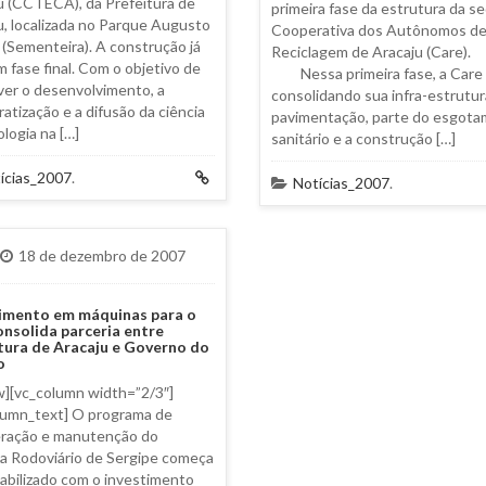
u (CCTECA), da Prefeitura de
primeira fase da estrutura da s
u, localizada no Parque Augusto
Cooperativa dos Autônomos d
 (Sementeira). A construção já
Reciclagem de Aracaju (C
m fase final. Com o objetivo de
Nessa primeira fase, a Care
er o desenvolvimento, a
consolidando sua infra-estrutur
atização e a difusão da ciência
pavimentação, parte do esgot
ologia na […]
sanitário e a construção […]
ícias_2007
.
Notícias_2007
.
18 de dezembro de 2007
timento em máquinas para o
nsolida parceria entre
tura de Aracaju e Governo do
o
w][vc_column width=”2/3″]
lumn_text] O programa de
ração e manutenção do
a Rodoviário de Sergipe começa
viabilizado com o investimento