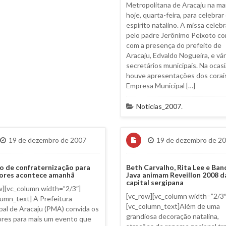
Metropolitana de Aracaju na m
hoje, quarta-feira, para celebrar
espírito natalino. A missa celeb
pelo padre Jerônimo Peixoto c
com a presença do prefeito de
Aracaju, Edvaldo Nogueira, e vár
secretários municipais. Na ocasi
houve apresentações dos corai
Empresa Municipal […]
Notícias_2007
.
19 de dezembro de 2007
19 de dezembro de 2
o de confraternização para
Beth Carvalho, Rita Lee e Ban
dores acontece amanhã
Java animam Reveillon 2008 d
capital sergipana
w][vc_column width=”2/3″]
[vc_row][vc_column width=”2/3″
lumn_text] A Prefeitura
[vc_column_text]Além de uma
pal de Aracaju (PMA) convida os
grandiosa decoração natalina,
ores para mais um evento que