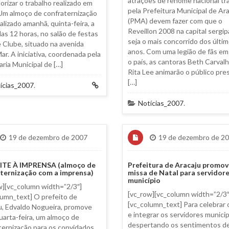
atrações de renome nacional tr
lorizar o trabalho realizado em
pela Prefeitura Municipal de Ar
Um almoço de confraternização
(PMA) devem fazer com que o
alizado amanhã, quinta-feira, a
Reveillon 2008 na capital sergi
das 12 horas, no salão de festas
seja o mais concorrido dos últi
e Clube, situado na avenida
anos. Com uma legião de fãs em
ar. A iniciativa, coordenada pela
o país, as cantoras Beth Carval
aria Municipal de […]
Rita Lee animarão o público pr
[…]
ícias_2007
.
Notícias_2007
.
19 de dezembro de 2007
19 de dezembro de 2
TE À IMPRENSA (almoço de
Prefeitura de Aracaju promov
ternização com a imprensa)
missa de Natal para servidor
município
w][vc_column width=”2/3″]
[vc_row][vc_column width=”2/3″
lumn_text] O prefeito de
[vc_column_text] Para celebrar 
u, Edvaldo Nogueira, promove
e integrar os servidores municip
quarta-feira, um almoço de
despertando os sentimentos d
ternização para os convidados