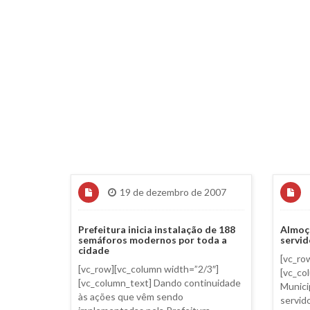
19 de dezembro de 2007
Prefeitura inicia instalação de 188
Almoç
semáforos modernos por toda a
servi
cidade
[vc_ro
[vc_row][vc_column width=”2/3″]
[vc_co
[vc_column_text] Dando continuidade
Munici
às ações que vêm sendo
servid