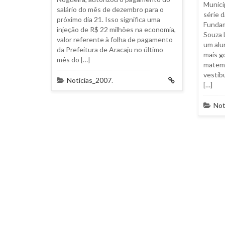
Munici
salário do mês de dezembro para o
série 
próximo dia 21. Isso significa uma
Fundam
injeção de R$ 22 milhões na economia,
Souza 
valor referente à folha de pagamento
um alu
da Prefeitura de Aracaju no último
mais g
mês do […]
matemá
vestib
Notícias_2007
.
[…]
Not