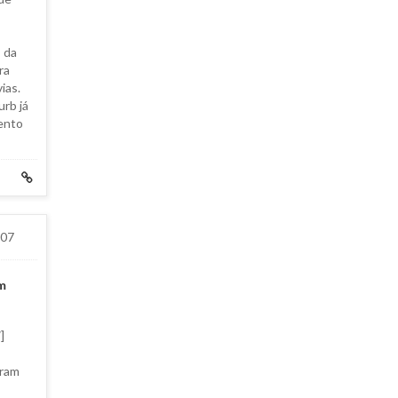
 da
ra
ias.
rb já
ento
007
am
]
eram