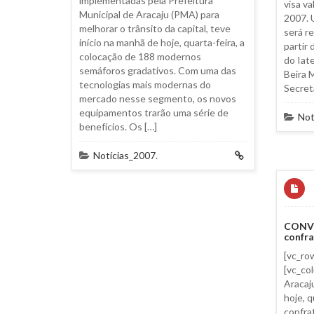
implementadas pela Prefeitura
visa va
Municipal de Aracaju (PMA) para
2007. 
melhorar o trânsito da capital, teve
será re
início na manhã de hoje, quarta-feira, a
partir 
colocação de 188 modernos
do Iat
semáforos gradativos. Com uma das
Beira M
tecnologias mais modernas do
Secret
mercado nesse segmento, os novos
equipamentos trarão uma série de
Not
benefícios. Os […]
Notícias_2007
.
CONVI
confra
[vc_ro
[vc_co
Aracaj
hoje, 
confra