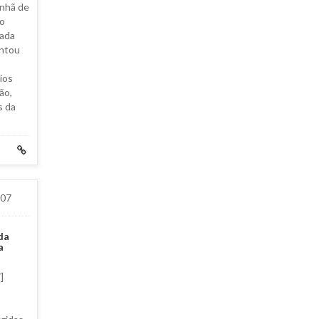
anhã de
 o
rada
ontou
ios
ão,
s da
007
da
a
]