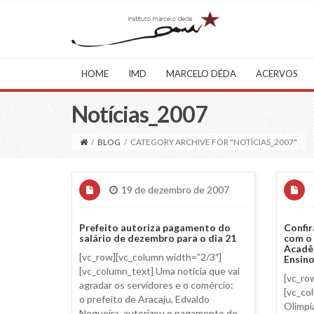
HOME
IMD
MARCELO DÉDA
ACERVOS
Notícias_2007
/
BLOG
/
CATEGORY ARCHIVE FOR "NOTÍCIAS_2007"
19 de dezembro de 2007
Prefeito autoriza pagamento do
Confir
salário de dezembro para o dia 21
com o 
Acadê
[vc_row][vc_column width=”2/3″]
Ensin
[vc_column_text] Uma notícia que vai
[vc_ro
agradar os servidores e o comércio:
[vc_co
o prefeito de Aracaju, Edvaldo
Olimpí
Nogueira, autorizou o pagamento do