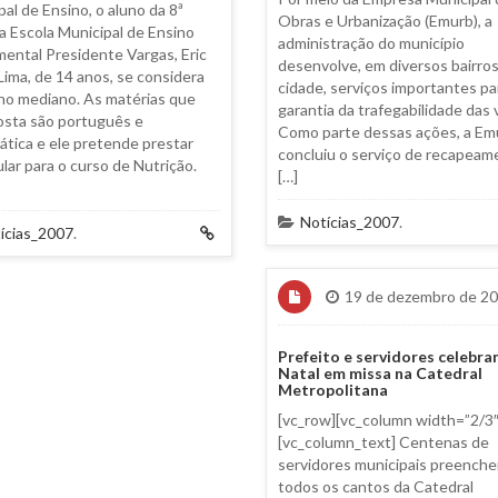
pal de Ensino, o aluno da 8ª
Obras e Urbanização (Emurb), a
da Escola Municipal de Ensino
administração do município
ental Presidente Vargas, Eric
desenvolve, em diversos bairros
Lima, de 14 anos, se considera
cidade, serviços importantes pa
no mediano. As matérias que
garantia da trafegabilidade das v
osta são português e
Como parte dessas ações, a Emu
tica e ele pretende prestar
concluiu o serviço de recapeam
ular para o curso de Nutrição.
[…]
Notícias_2007
.
ícias_2007
.
19 de dezembro de 2
Prefeito e servidores celebr
Natal em missa na Catedral
Metropolitana
[vc_row][vc_column width=”2/3″
[vc_column_text] Centenas de
servidores municipais preench
todos os cantos da Catedral