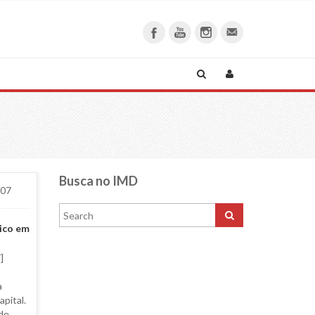
Busca no IMD
007
ico em
]
a
pital.
de