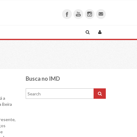
Busca no IMD
á a
a Beira
presente,
ços
 e