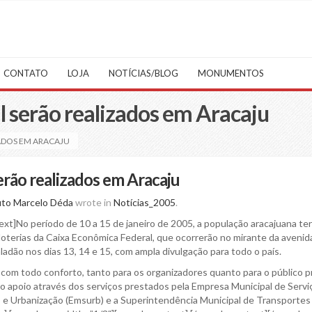
CONTATO
LOJA
NOTÍCIAS/BLOG
MONUMENTOS
al serão realizados em Aracaju
ZADOS EM ARACAJU
serão realizados em Aracaju
uto Marcelo Déda
wrote in
Notícias_2005
.
xt]No período de 10 a 15 de janeiro de 2005, a população aracajuana ter
oterias da Caixa Econômica Federal, que ocorrerão no mirante da avenid
ladão nos dias 13, 14 e 15, com ampla divulgação para todo o país.
s com todo conforto, tanto para os organizadores quanto para o público 
 o apoio através dos serviços prestados pela Empresa Municipal de Servi
 e Urbanização (Emsurb) e a Superintendência Municipal de Transportes