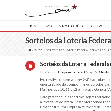
HOME
IMD
MARCELO DÉDA
ACERVOS
Sorteios da Loteria Feder
/
BLOG
/
SORTEIOS DA LOTERIA FEDERAL SERÃO REALI
Sorteios da Loteria Federal 
Posted on
3 de janeiro de 2005
by
IMD Instit
[vc_row][vc_column width=”2/3″][vc_column_te
oportunidade de acompanhar os sorteios das l
Mar nos dias 10, 11 e 12 e na praça General Va
Para garantir que os sorteios sejam realizado
a Prefeitura de Aracaju está oferecendo todo
Urbanos (Emurb), Empresa Municipal de Obras