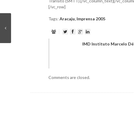
Transito (SMTT).[/vc_column_text][/vc_colum
[/vc_row]
Tags:
Aracaju
,
Imprensa 2005
IMD Instituto Marcelo D
Comments are closed.