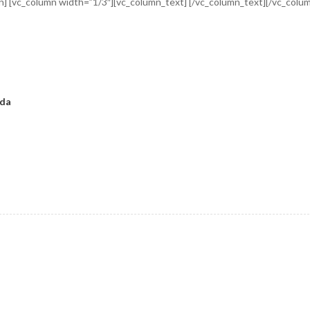
n] [vc_column width=”1/3″][vc_column_text] [/vc_column_text][/vc_colu
éda