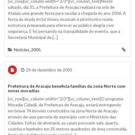
[vc_row][vc_column width=”2/3″][vc_column_text]Neste
sábado, dia 31, a Prefeitura de Aracaju realizará na orla de
Atalaia uma grande festa para saudar a chegada do ano 2006. A
festa da virada inclui shows musicais e pirotécnico numa
estrutura preparada para oferecer ao público alegria com
segurança. E foi pensando na tranqüilidade do evento, que a
Secretaria Municipal de […]
Notícias_2005
.
29 de dezembro de 2005
Prefeitura de Aracaju beneficia famílias da zona Norte com
novas moradias
[vc_row][vc_column width=”2/3″][vc_column_text]O programa
Moradia Cidadã, da Prefeitura de Aracaju, estará entregando
em breve 74 imóveis construídos na zona Norte de Aracaju
através de uma parceria do município com o Ministério das
Cidades. Feitas de alvenaria, as casas possuem sala, quarto,
cozinha e banheiro em 35 metros quadrados de área construída.
Parte das habitações está sendo […]