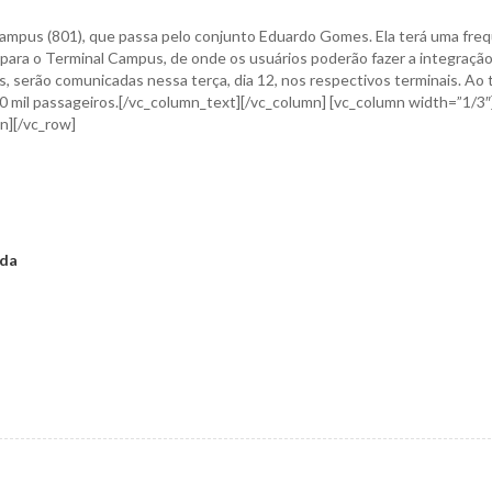
Campus (801), que passa pelo conjunto Eduardo Gomes. Ela terá uma fre
 para o Terminal Campus, de onde os usuários poderão fazer a integração
, serão comunicadas nessa terça, dia 12, nos respectivos terminais. Ao 
0 mil passageiros.[/vc_column_text][/vc_column] [vc_column width=”1/3″
n][/vc_row]
éda