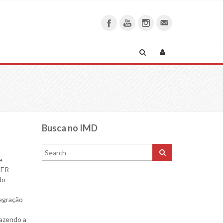
Busca no IMD
e
DER –
do
tegração
azendo a