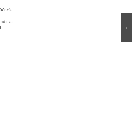
qüência
.
todo, as
]