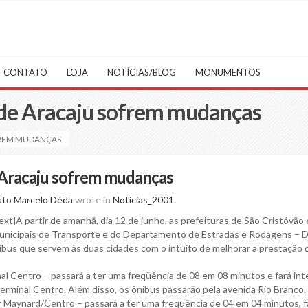
CONTATO
LOJA
NOTÍCIAS/BLOG
MONUMENTOS
nde Aracaju sofrem mudanças
FREM MUDANÇAS
 Aracaju sofrem mudanças
uto Marcelo Déda
wrote in
Notícias_2001
.
t]A partir de amanhã, dia 12 de junho, as prefeituras de São Cristóvão 
municipais de Transporte e do Departamento de Estradas e Rodagens – 
bus que servem às duas cidades com o intuito de melhorar a prestação 
 Centro – passará a ter uma freqüência de 08 em 08 minutos e fará in
erminal Centro. Além disso, os ônibus passarão pela avenida Rio Branco.
Maynard/Centro – passará a ter uma freqüência de 04 em 04 minutos, f