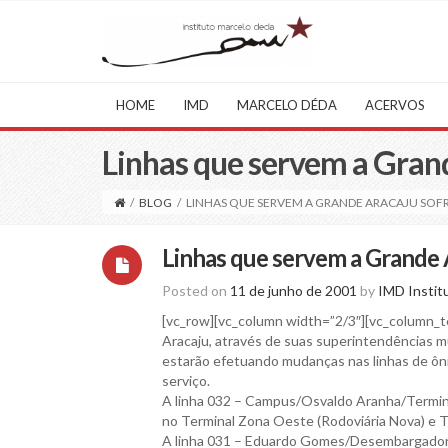
HOME
IMD
MARCELO DÉDA
ACERVOS
Linhas que servem a Gra
/
BLOG
/
LINHAS QUE SERVEM A GRANDE ARACAJU SO
Linhas que servem a Grande
Posted on
11 de junho de 2001
by
IMD Instit
[vc_row][vc_column width=”2/3″][vc_column_tex
Aracaju, através de suas superintendências 
estarão efetuando mudanças nas linhas de ôni
serviço.
A linha 032 – Campus/Osvaldo Aranha/Terminal
no Terminal Zona Oeste (Rodoviária Nova) e T
A linha 031 – Eduardo Gomes/Desembargador 