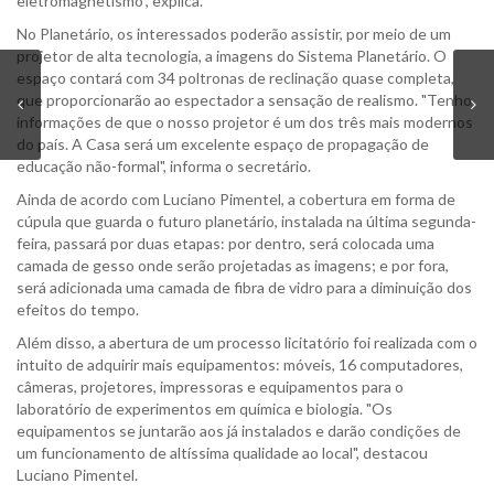
eletromagnetismo", explica.
No Planetário, os interessados poderão assistir, por meio de um
projetor de alta tecnologia, a imagens do Sistema Planetário. O
espaço contará com 34 poltronas de reclinação quase completa,
que proporcionarão ao espectador a sensação de realismo. "Tenho
informações de que o nosso projetor é um dos três mais modernos
do país. A Casa será um excelente espaço de propagação de
educação não-formal", informa o secretário.
Ainda de acordo com Luciano Pimentel, a cobertura em forma de
cúpula que guarda o futuro planetário, instalada na última segunda-
feira, passará por duas etapas: por dentro, será colocada uma
camada de gesso onde serão projetadas as imagens; e por fora,
será adicionada uma camada de fibra de vidro para a diminuição dos
efeitos do tempo.
Além disso, a abertura de um processo licitatório foi realizada com o
intuito de adquirir mais equipamentos: móveis, 16 computadores,
câmeras, projetores, impressoras e equipamentos para o
laboratório de experimentos em química e biologia. "Os
equipamentos se juntarão aos já instalados e darão condições de
um funcionamento de altíssima qualidade ao local", destacou
Luciano Pimentel.