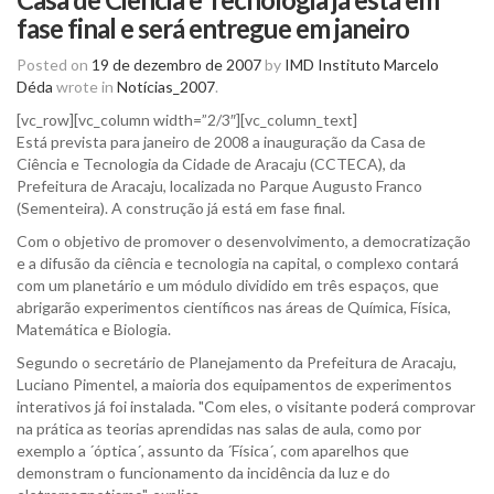
fase final e será entregue em janeiro
Posted on
19 de dezembro de 2007
by
IMD Instituto Marcelo
Déda
wrote in
Notícias_2007
.
[vc_row][vc_column width=”2/3″][vc_column_text]
Está prevista para janeiro de 2008 a inauguração da Casa de
Ciência e Tecnologia da Cidade de Aracaju (CCTECA), da
Prefeitura de Aracaju, localizada no Parque Augusto Franco
(Sementeira). A construção já está em fase final.
Com o objetivo de promover o desenvolvimento, a democratização
e a difusão da ciência e tecnologia na capital, o complexo contará
com um planetário e um módulo dividido em três espaços, que
abrigarão experimentos científicos nas áreas de Química, Física,
Matemática e Biologia.
Segundo o secretário de Planejamento da Prefeitura de Aracaju,
Luciano Pimentel, a maioria dos equipamentos de experimentos
interativos já foi instalada. "Com eles, o visitante poderá comprovar
na prática as teorias aprendidas nas salas de aula, como por
exemplo a ´óptica´, assunto da ´Física´, com aparelhos que
demonstram o funcionamento da incidência da luz e do