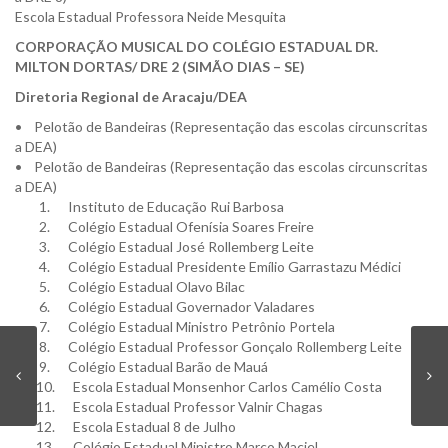
Escola Estadual Professora Neide Mesquita
CORPORAÇÃO MUSICAL DO COLÉGIO ESTADUAL DR.
MILTON DORTAS/ DRE 2 (SIMÃO DIAS – SE)
Diretoria Regional de Aracaju/DEA
• Pelotão de Bandeiras (Representação das escolas circunscritas
a DEA)
• Pelotão de Bandeiras (Representação das escolas circunscritas
a DEA)
1. Instituto de Educação Rui Barbosa
2. Colégio Estadual Ofenísia Soares Freire
3. Colégio Estadual José Rollemberg Leite
4. Colégio Estadual Presidente Emílio Garrastazu Médici
5. Colégio Estadual Olavo Bilac
6. Colégio Estadual Governador Valadares
7. Colégio Estadual Ministro Petrônio Portela
8. Colégio Estadual Professor Gonçalo Rollemberg Leite
9. Colégio Estadual Barão de Mauá
10. Escola Estadual Monsenhor Carlos Camélio Costa
11. Escola Estadual Professor Valnir Chagas
12. Escola Estadual 8 de Julho
13. Colégio Estadual Ministro Marco Maciel