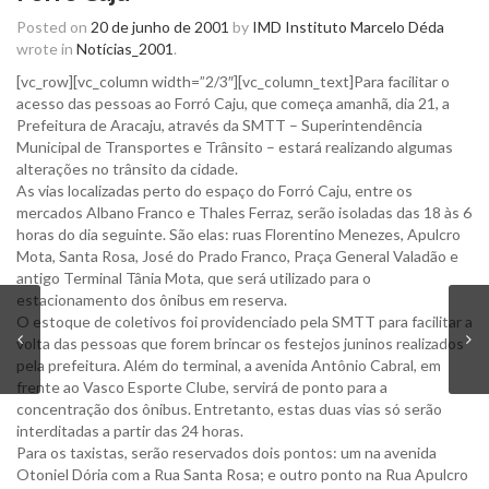
Posted on
20 de junho de 2001
by
IMD Instituto Marcelo Déda
wrote in
Notícias_2001
.
[vc_row][vc_column width=”2/3″][vc_column_text]Para facilitar o
acesso das pessoas ao Forró Caju, que começa amanhã, dia 21, a
Prefeitura de Aracaju, através da SMTT – Superintendência
Municipal de Transportes e Trânsito – estará realizando algumas
alterações no trânsito da cidade.
As vias localizadas perto do espaço do Forró Caju, entre os
mercados Albano Franco e Thales Ferraz, serão isoladas das 18 às 6
horas do dia seguinte. São elas: ruas Florentino Menezes, Apulcro
Mota, Santa Rosa, José do Prado Franco, Praça General Valadão e
antigo Terminal Tânia Mota, que será utilizado para o
estacionamento dos ônibus em reserva.
O estoque de coletivos foi providenciado pela SMTT para facilitar a
volta das pessoas que forem brincar os festejos juninos realizados
pela prefeitura. Além do terminal, a avenida Antônio Cabral, em
frente ao Vasco Esporte Clube, servirá de ponto para a
concentração dos ônibus. Entretanto, estas duas vias só serão
interditadas a partir das 24 horas.
Para os taxistas, serão reservados dois pontos: um na avenida
Otoniel Dória com a Rua Santa Rosa; e outro ponto na Rua Apulcro