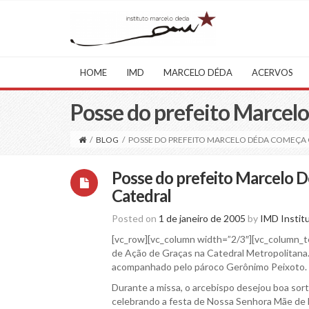
HOME
IMD
MARCELO DÉDA
ACERVOS
Posse do prefeito Marcel
/
BLOG
/
POSSE DO PREFEITO MARCELO DÉDA COMEÇA 
Posse do prefeito Marcelo D
Catedral
Posted on
1 de janeiro de 2005
by
IMD Instit
[vc_row][vc_column width=”2/3″][vc_column_t
de Ação de Graças na Catedral Metropolitana. 
acompanhado pelo pároco Gerônimo Peixoto.
Durante a missa, o arcebispo desejou boa sor
celebrando a festa de Nossa Senhora Mãe de 