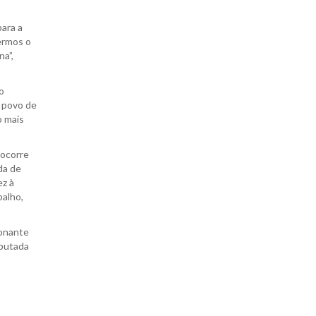
ara a
ermos o
a”,
o
o povo de
o mais
 ocorre
da de
ez à
balho,
ionante
eputada