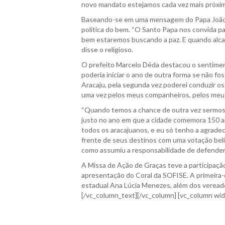
novo mandato estejamos cada vez mais próxi
Baseando-se em uma mensagem do Papa João P
política do bem. “O Santo Papa nos convida pa
bem estaremos buscando a paz. E quando alc
disse o religioso.
O prefeito Marcelo Déda destacou o sentimen
poderia iniciar o ano de outra forma se não 
Aracaju, pela segunda vez poderei conduzir os
uma vez pelos meus companheiros, pelos meus
“Quando temos a chance de outra vez sermos co
justo no ano em que a cidade comemora 150 ano
todos os aracajuanos, e eu só tenho a agrade
frente de seus destinos com uma votação bel
como assumiu a responsabilidade de defender e
A Missa de Ação de Graças teve a participaçã
apresentação do Coral da SOFISE. A primeira-d
estadual Ana Lúcia Menezes, além dos vereador
[/vc_column_text][/vc_column] [vc_column wi