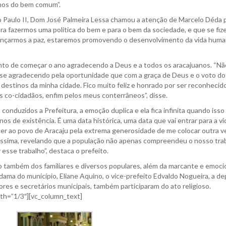
mos do bem comum”.
aulo II, Dom José Palmeira Lessa chamou a atenção de Marcelo Déda p
ra fazermos uma política do bem e para o bem da sociedade, e que se fiz
ançarmos a paz, estaremos promovendo o desenvolvimento da vida human
to de começar o ano agradecendo a Deus e a todos os aracajuanos. “Nã
fosse agradecendo pela oportunidade que com a graça de Deus e o voto d
 destinos da minha cidade. Fico muito feliz e honrado por ser reconhecid
 co-cidadãos, enfim pelos meus conterrâneos”, disse.
nduzidos a Prefeitura, a emoção duplica e ela fica infinita quando isso
s de existência. É uma data histórica, uma data que vai entrar para a vi
cer ao povo de Aracaju pela extrema generosidade de me colocar outra v
íssima, revelando que a população não apenas compreendeu o nosso tra
sse trabalho”, destaca o prefeito.
o também dos familiares e diversos populares, além da marcante e emoc
ama do município, Eliane Aquino, o vice-prefeito Edvaldo Nogueira, a d
es e secretários municipais, também participaram do ato religioso.
dth=”1/3″][vc_column_text]