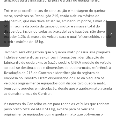
utilizados para a instalação, largura e altura do equipamento.
Entre os procedimentos de construção e montagem do quebra-
mato, previstos na Resolução 215, estão a altura máxima do
dispositivo, que não deve situar-se, em nenhum ponto, a mais de
50 mm acima da borda da tampa do motor e a massa total do
dispositivo, incluindo todas as braçadeiras e fixações, não deve
exceder 1,2% da massa do veículo para o qual foi concebido, sendo
o limite máximo de 18 kg.
Também será obrigatório que o quebra-mato possua uma plaqueta
indelével contento as seguintes informações: identificação do
fabricante do quebra-mato (razão social e CNPJ), modelo do veículo
ao qual se destina, peso e dimensões do quebra-mato, referência à
Resolução do 215 do Contran e identificação do registro da
empresa no Inmetro. Ficam dispensados do uso da plaqueta os
veículos originalmente equipados com dispositivo quebra-mato,
bem como aqueles em circulação, desde que o quebra-mato atenda
as demais normas do Contran.
As normas do Conselho valem para todos os veículos que tenham
peso bruto total de até 3.500kg, exceto para os veículos
originalmente equipados com o quebra-mato que obtiveram o