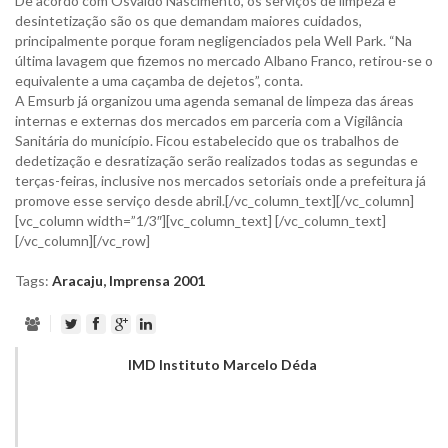
De acordo com Osvaldo Nascimento, os serviços de limpeza e
desintetização são os que demandam maiores cuidados,
principalmente porque foram negligenciados pela Well Park. “Na
última lavagem que fizemos no mercado Albano Franco, retirou-se o
equivalente a uma caçamba de dejetos”, conta.
A Emsurb já organizou uma agenda semanal de limpeza das áreas
internas e externas dos mercados em parceria com a Vigilância
Sanitária do município. Ficou estabelecido que os trabalhos de
dedetização e desratização serão realizados todas as segundas e
terças-feiras, inclusive nos mercados setoriais onde a prefeitura já
promove esse serviço desde abril.[/vc_column_text][/vc_column]
[vc_column width=”1/3″][vc_column_text] [/vc_column_text]
[/vc_column][/vc_row]
Tags:
Aracaju
,
Imprensa 2001
IMD Instituto Marcelo Déda