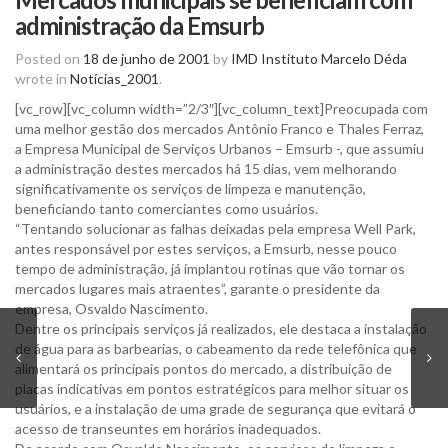
administração da Emsurb
Posted on
18 de junho de 2001
by
IMD Instituto Marcelo Déda
wrote in
Notícias_2001
.
[vc_row][vc_column width=”2/3″][vc_column_text]Preocupada com
uma melhor gestão dos mercados Antônio Franco e Thales Ferraz,
a Empresa Municipal de Serviços Urbanos – Emsurb -, que assumiu
a administração destes mercados há 15 dias, vem melhorando
significativamente os serviços de limpeza e manutenção,
beneficiando tanto comerciantes como usuários.
“Tentando solucionar as falhas deixadas pela empresa Well Park,
antes responsável por estes serviços, a Emsurb, nesse pouco
tempo de administração, já implantou rotinas que vão tornar os
mercados lugares mais atraentes”, garante o presidente da
empresa, Osvaldo Nascimento.
Dentre os principais serviços já realizados, ele destaca a instalação
de água para as barbearias, o cabeamento da rede telefônica que
alimentará os principais pontos do mercado, a distribuição de
placas indicativas em pontos estratégicos para melhor situar os
usuários, e a instalação de uma grade de segurança que evitará o
acesso de transeuntes em horários inadequados.