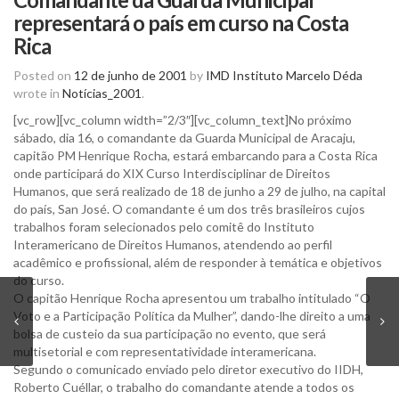
representará o país em curso na Costa
Rica
Posted on
12 de junho de 2001
by
IMD Instituto Marcelo Déda
wrote in
Notícias_2001
.
[vc_row][vc_column width=”2/3″][vc_column_text]No próximo
sábado, dia 16, o comandante da Guarda Municipal de Aracaju,
capitão PM Henrique Rocha, estará embarcando para a Costa Rica
onde participará do XIX Curso Interdisciplinar de Direitos
Humanos, que será realizado de 18 de junho a 29 de julho, na capital
do país, San José. O comandante é um dos três brasileiros cujos
trabalhos foram selecionados pelo comitê do Instituto
Interamericano de Direitos Humanos, atendendo ao perfil
acadêmico e profissional, além de responder à temática e objetivos
do curso.
O capitão Henrique Rocha apresentou um trabalho intitulado “O
Voto e a Participação Política da Mulher”, dando-lhe direito a uma
bolsa de custeio da sua participação no evento, que será
multisetorial e com representatividade interamericana.
Segundo o comunicado enviado pelo diretor executivo do IIDH,
Roberto Cuéllar, o trabalho do comandante atende a todos os