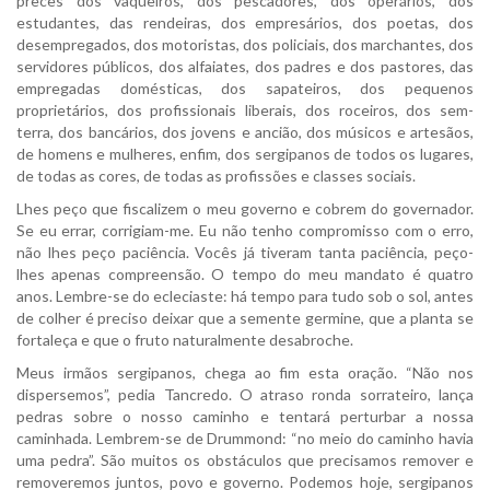
preces dos vaqueiros, dos pescadores, dos operários, dos
estudantes, das rendeiras, dos empresários, dos poetas, dos
desempregados, dos motoristas, dos policiais, dos marchantes, dos
servidores públicos, dos alfaiates, dos padres e dos pastores, das
empregadas domésticas, dos sapateiros, dos pequenos
proprietários, dos profissionais liberais, dos roceiros, dos sem-
terra, dos bancários, dos jovens e ancião, dos músicos e artesãos,
de homens e mulheres, enfim, dos sergipanos de todos os lugares,
de todas as cores, de todas as profissões e classes sociais.
Lhes peço que fiscalizem o meu governo e cobrem do governador.
Se eu errar, corrigiam-me. Eu não tenho compromisso com o erro,
não lhes peço paciência. Vocês já tiveram tanta paciência, peço-
lhes apenas compreensão. O tempo do meu mandato é quatro
anos. Lembre-se do ecleciaste: há tempo para tudo sob o sol, antes
de colher é preciso deixar que a semente germine, que a planta se
fortaleça e que o fruto naturalmente desabroche.
Meus irmãos sergipanos, chega ao fim esta oração. “Não nos
dispersemos”, pedia Tancredo. O atraso ronda sorrateiro, lança
pedras sobre o nosso caminho e tentará perturbar a nossa
caminhada. Lembrem-se de Drummond: “no meio do caminho havia
uma pedra”. São muitos os obstáculos que precisamos remover e
removeremos juntos, povo e governo. Podemos hoje, sergipanos