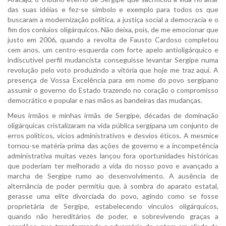
das suas idéias e fez-se símbolo e exemplo para todos os que
buscaram a modernização política, a justiça social a democracia e o
fim dos conluios oligárquicos. Não deixa, pois, de me emocionar que
justo em 2006, quando a revolta de Fausto Cardoso completou
cem anos, um centro-esquerda com forte apelo antioligárquico e
indiscutível perfil mudancista conseguisse levantar Sergipe numa
revolução pelo voto produzindo a vitória que hoje me traz aqui. A
presença de Vossa Excelência para em nome do povo sergipano
assumir o governo do Estado trazendo no coração o compromisso
democrático e popular e nas mãos as bandeiras das mudanças.
Meus irmãos e minhas irmãs de Sergipe, décadas de dominação
oligárquicas cristalizaram na vida pública sergipana um conjunto de
erros políticos, vícios administrativos e desvios éticos. A mesmice
tornou-se matéria-prima das ações de governo e a incompetência
administrativa muitas vezes lançou fora oportunidades históricas
que poderiam ter melhorado a vida do nosso povo e avançado a
marcha de Sergipe rumo ao desenvolvimento. A ausência de
alternância de poder permitiu que, à sombra do aparato estatal,
gerasse uma elite divorciada do povo, agindo como se fosse
proprietária de Sergipe, estabelecendo vínculos oligárquicos,
quando não hereditários de poder, e sobrevivendo graças a