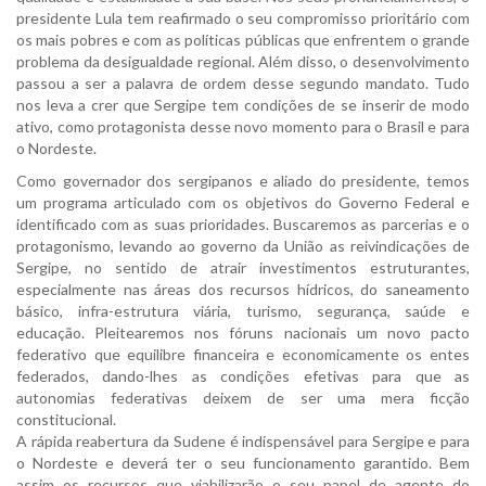
presidente Lula tem reafirmado o seu compromisso prioritário com
os mais pobres e com as políticas públicas que enfrentem o grande
problema da desigualdade regional. Além disso, o desenvolvimento
passou a ser a palavra de ordem desse segundo mandato. Tudo
nos leva a crer que Sergipe tem condições de se inserir de modo
ativo, como protagonista desse novo momento para o Brasil e para
o Nordeste.
Como governador dos sergipanos e aliado do presidente, temos
um programa articulado com os objetivos do Governo Federal e
identificado com as suas prioridades. Buscaremos as parcerias e o
protagonismo, levando ao governo da União as reivindicações de
Sergipe, no sentido de atrair investimentos estruturantes,
especialmente nas áreas dos recursos hídricos, do saneamento
básico, infra-estrutura viária, turismo, segurança, saúde e
educação. Pleitearemos nos fóruns nacionais um novo pacto
federativo que equilibre financeira e economicamente os entes
federados, dando-lhes as condições efetivas para que as
autonomias federativas deixem de ser uma mera ficção
constitucional.
A rápida reabertura da Sudene é indispensável para Sergipe e para
o Nordeste e deverá ter o seu funcionamento garantido. Bem
assim os recursos que viabilizarão o seu papel de agente do