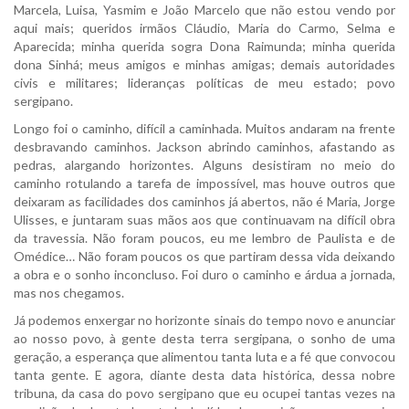
Marcela, Luisa, Yasmim e João Marcelo que não estou vendo por
aqui mais; queridos irmãos Cláudio, Maria do Carmo, Selma e
Aparecida; minha querida sogra Dona Raimunda; minha querida
dona Sinhá; meus amigos e minhas amigas; demais autoridades
civis e militares; lideranças políticas de meu estado; povo
sergipano.
Longo foi o caminho, difícil a caminhada. Muitos andaram na frente
desbravando caminhos. Jackson abrindo caminhos, afastando as
pedras, alargando horizontes. Alguns desistiram no meio do
caminho rotulando a tarefa de impossível, mas houve outros que
deixaram as facilidades dos caminhos já abertos, não é Maria, Jorge
Ulisses, e juntaram suas mãos aos que continuavam na difícil obra
da travessia. Não foram poucos, eu me lembro de Paulista e de
Omédice… Não foram poucos os que partiram dessa vida deixando
a obra e o sonho inconcluso. Foi duro o caminho e árdua a jornada,
mas nos chegamos.
Já podemos enxergar no horizonte sinais do tempo novo e anunciar
ao nosso povo, à gente desta terra sergipana, o sonho de uma
geração, a esperança que alimentou tanta luta e a fé que convocou
tanta gente. E agora, diante desta data histórica, dessa nobre
tribuna, da casa do povo sergipano que eu ocupei tantas vezes na