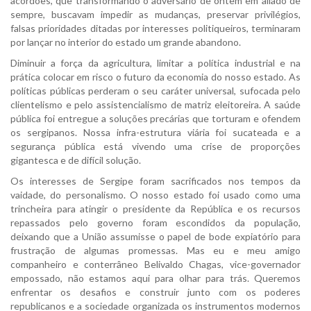
acordões, que transformando o adversário de ontem em aliado de
sempre, buscavam impedir as mudanças, preservar privilégios,
falsas prioridades ditadas por interesses politiqueiros, terminaram
por lançar no interior do estado um grande abandono.
Diminuir a força da agricultura, limitar a política industrial e na
prática colocar em risco o futuro da economia do nosso estado. As
políticas públicas perderam o seu caráter universal, sufocada pelo
clientelismo e pelo assistencialismo de matriz eleitoreira. A saúde
pública foi entregue a soluções precárias que torturam e ofendem
os sergipanos. Nossa infra-estrutura viária foi sucateada e a
segurança pública está vivendo uma crise de proporções
gigantesca e de difícil solução.
Os interesses de Sergipe foram sacrificados nos tempos da
vaidade, do personalismo. O nosso estado foi usado como uma
trincheira para atingir o presidente da República e os recursos
repassados pelo governo foram escondidos da população,
deixando que a União assumisse o papel de bode expiatório para
frustração de algumas promessas. Mas eu e meu amigo
companheiro e conterrâneo Belivaldo Chagas, vice-governador
empossado, não estamos aqui para olhar para trás. Queremos
enfrentar os desafios e construir junto com os poderes
republicanos e a sociedade organizada os instrumentos modernos