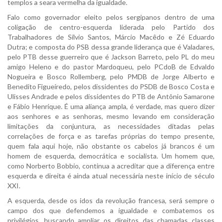
templos a seara vermelha da igualdade.
Falo como governador eleito pelos sergipanos dentro de uma
coligação de centro-esquerda liderada pelo Partido dos
Trabalhadores de Sílvio Santos, Márcio Macêdo e Zé Eduardo
Dutra; e composta do PSB dessa grande liderança que é Valadares,
pelo PTB desse guerreiro que é Jackson Barreto, pelo PL do meu
amigo Heleno e do pastor Mardoqueu, pelo PCdoB de Edvaldo
Nogueira e Bosco Rollemberg, pelo PMDB de Jorge Alberto e
Benedito Figueiredo, pelos dissidentes do PSDB de Bosco Costa e
Ulisses Andrade e pelos dissidentes do PTB de Antônio Samarone
e Fábio Henrique. É uma aliança ampla, é verdade, mas quero dizer
aos senhores e as senhoras, mesmo levando em consideração
limitações da conjuntura, as necessidades ditadas pelas
correlações de força e as tarefas próprias do tempo presente,
quem fala aqui hoje, não obstante os cabelos já brancos é um
homem de esquerda, democrática e socialista. Um homem que,
como Norberto Bobbio, continua a acreditar que a diferença entre
esquerda e direita é ainda atual necessária neste início de século
XXI.
A esquerda, desde os idos da revolução francesa, será sempre o
campo dos que defendemos a igualdade e combatemos os
privilégios, buscando ampliar os direitos das chamadas classes