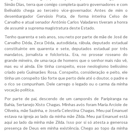
Simão Dias, terra que comigo completa quatro governadores e com
Belivaldo chega ao terceiro vice-governador. Antes de mim o
desembargador Gervásio Prata, de forma interina Celso de
Carvalho e atual senador Antônio Carlos Valadares tiveram a honra
de assumir a suprema magistratura deste Estado.
Tenho quarenta e seis anos, sou neto por parte de mãe de José de
Carvalho Déda, Zeca Déda, autodidata, rábula, deputado estadual
constituinte em quarenta e sete, deputados estadual por três
mandatos, jornalista e folclorista.. Era, no prosear roseano do
grande mineiro, de uma raça de homens que o senhor mais não vê,
mas eu vi ainda. Ele tinha conspeito, esse neologismo belíssimo
criado pelo Guimarães Rosa. Conspeito, consideração e peito, ele
tinha um conspeito tão forte que perto dele até o doutor, o padre e
o rico se compunham. Dele carrego o legado ou o carma da minha
vocação política.
Por parte de pai, descendo de um camponês de Paripiranga na
Bahia, Sertanejo Xisto Chagas. Minhas avós foram Maria Arciole de
Oliveira, mãe Sazinha, e Josefa Celestina Chagas. Meu pai Emanuel
estava na igreja ao lado da minha mãe Zilda. Meu pai Emanuel está
aqui ao lado da minha mãe Zilda. Isso por si só atesta a generosa
presença de Deus em minha existência. Chego ao topo da minha