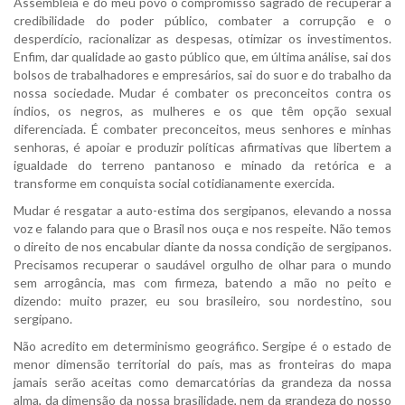
Assembléia e do meu povo o compromisso sagrado de recuperar a
credibilidade do poder público, combater a corrupção e o
desperdício, racionalizar as despesas, otimizar os investimentos.
Enfim, dar qualidade ao gasto público que, em última análise, sai dos
bolsos de trabalhadores e empresários, sai do suor e do trabalho da
nossa sociedade. Mudar é combater os preconceitos contra os
índios, os negros, as mulheres e os que têm opção sexual
diferenciada. É combater preconceitos, meus senhores e minhas
senhoras, é apoiar e produzir políticas afirmativas que libertem a
igualdade do terreno pantanoso e minado da retórica e a
transforme em conquista social cotidianamente exercida.
Mudar é resgatar a auto-estima dos sergipanos, elevando a nossa
voz e falando para que o Brasil nos ouça e nos respeite. Não temos
o direito de nos encabular diante da nossa condição de sergipanos.
Precisamos recuperar o saudável orgulho de olhar para o mundo
sem arrogância, mas com firmeza, batendo a mão no peito e
dizendo: muito prazer, eu sou brasileiro, sou nordestino, sou
sergipano.
Não acredito em determinismo geográfico. Sergipe é o estado de
menor dimensão territorial do país, mas as fronteiras do mapa
jamais serão aceitas como demarcatórias da grandeza da nossa
alma, da dimensão da nossa brasilidade, nem da grandeza do nosso