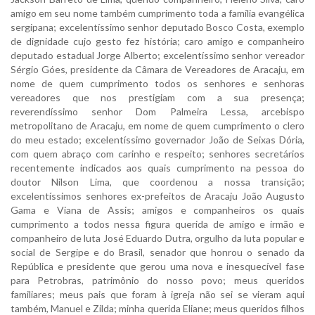
amigo em seu nome também cumprimento toda a família evangélica
sergipana; excelentíssimo senhor deputado Bosco Costa, exemplo
de dignidade cujo gesto fez história; caro amigo e companheiro
deputado estadual Jorge Alberto; excelentíssimo senhor vereador
Sérgio Góes, presidente da Câmara de Vereadores de Aracaju, em
nome de quem cumprimento todos os senhores e senhoras
vereadores que nos prestigiam com a sua presença;
reverendíssimo senhor Dom Palmeira Lessa, arcebispo
metropolitano de Aracaju, em nome de quem cumprimento o clero
do meu estado; excelentíssimo governador João de Seixas Dória,
com quem abraço com carinho e respeito; senhores secretários
recentemente indicados aos quais cumprimento na pessoa do
doutor Nilson Lima, que coordenou a nossa transição;
excelentíssimos senhores ex-prefeitos de Aracaju João Augusto
Gama e Viana de Assis; amigos e companheiros os quais
cumprimento a todos nessa figura querida de amigo e irmão e
companheiro de luta José Eduardo Dutra, orgulho da luta popular e
social de Sergipe e do Brasil, senador que honrou o senado da
República e presidente que gerou uma nova e inesquecível fase
para Petrobras, patrimônio do nosso povo; meus queridos
familiares; meus pais que foram à igreja não sei se vieram aqui
também, Manuel e Zilda; minha querida Eliane; meus queridos filhos