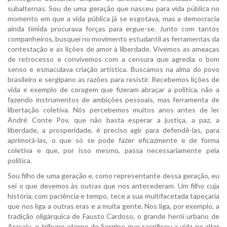
subalternas. Sou de uma geração que nasceu para vida pública no
momento em que a vida pública já se esgotava, mas a democracia
ainda tímida procurava forças para ergue-se. Junto com tantos
companheiros, busquei no movimento estudantil as ferramentas da
contestação e as lições de amor à liberdade. Vivemos as ameaças
de retrocesso e convivemos com a censura que agredia o bom
senso e esmaculava criação artística. Buscamos na alma do povo
brasileiro e sergipano as razões para resistir. Recebemos lições de
vida e exemplo de coragem que fizeram abraçar a política, não a
fazendo instrumentos de ambições pessoais, mas ferramenta de
libertação coletiva. Nós percebemos muitos anos antes de ler
André Conte Pov, que não basta esperar a justiça, a paz, a
liberdade, a prosperidade, é preciso agir para defendê-las, para
aprimorá-las, o que só se pode fazer eficazmente e de forma
coletiva e que, por isso mesmo, passa necessariamente pela
política.
Sou filho de uma geração e, como representante dessa geração, eu
sei o que devemos às outras que nos antecederam. Um filho cuja
história, com paciência e tempo, tece a sua multifacetada tapeçaria
que nos liga a outras eras e a muita gente. Nos liga, por exemplo, a
tradição oligárquica de Fausto Cardoso, o grande herói urbano de
Aracaju, o tribuno eterno de Sergipe que sacrificou a vida no altar