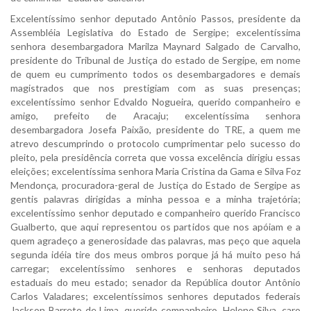
Excelentíssimo senhor deputado Antônio Passos, presidente da
Assembléia Legislativa do Estado de Sergipe; excelentíssima
senhora desembargadora Marilza Maynard Salgado de Carvalho,
presidente do Tribunal de Justiça do estado de Sergipe, em nome
de quem eu cumprimento todos os desembargadores e demais
magistrados que nos prestigiam com as suas presenças;
excelentíssimo senhor Edvaldo Nogueira, querido companheiro e
amigo, prefeito de Aracaju; excelentíssima senhora
desembargadora Josefa Paixão, presidente do TRE, a quem me
atrevo descumprindo o protocolo cumprimentar pelo sucesso do
pleito, pela presidência correta que vossa excelência dirigiu essas
eleições; excelentíssima senhora Maria Cristina da Gama e Silva Foz
Mendonça, procuradora-geral de Justiça do Estado de Sergipe as
gentis palavras dirigidas a minha pessoa e a minha trajetória;
excelentíssimo senhor deputado e companheiro querido Francisco
Gualberto, que aqui representou os partidos que nos apóiam e a
quem agradeço a generosidade das palavras, mas peço que aquela
segunda idéia tire dos meus ombros porque já há muito peso há
carregar; excelentíssimo senhores e senhoras deputados
estaduais do meu estado; senador da República doutor Antônio
Carlos Valadares; excelentíssimos senhores deputados federais
Jackson Barreto de Lima, querido companheiro, Heleno Silva, caro