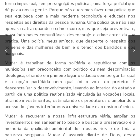
forma impessoal, sem perseguições políticas, uma força policial que
dê paz a nossa gente. Porque nós queremos fazer uma polícia que
seja equipada com a mais moderna tecnologia e educada nos
respeitos aos direitos da pessoa humana. Uma polícia que não seja
apenas reativa quando o crime ocorre, mas que seja preventiva e,
possuindo bases comunitárias, desencoraje o crime antes da sua
prática. Uma polícia, meus amigos, que desperte o respeito dos
homens e das mulheres de bem e o temor dos bandidos e dos
marginais.
Mudar é trabalhar de forma solidária e republicana com os
municípios sem preconceito com político ou nem descriminação
ideológica, olhando em primeiro lugar o cidadão sem perguntar qual
é a opção partidária nem qual foi o voto do prefeito. É
descentralizar o desenvolvimento, levando ao interior do estado a
partir de uma política regionalizada vinculada às vocações locais,
atraindo investimentos, estimulando os produtores e ampliando o
acesso dos jovens interioranos à universidade e ao ensino técnico.
Mudar é recuperar a nossa infra-estrutura viária, ampliar os
investimentos em saneamento básico e buscar a preservação e a
melhoria da qualidade ambiental dos nossos rios e de toda a
natureza sergipana. Mudar é assumir diante de Deus, desta