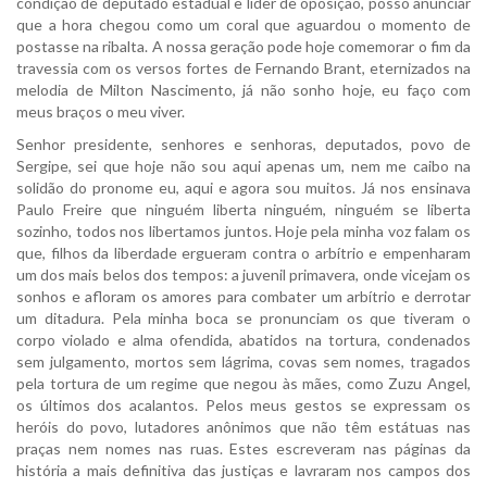
condição de deputado estadual e líder de oposição, posso anunciar
que a hora chegou como um coral que aguardou o momento de
postasse na ribalta. A nossa geração pode hoje comemorar o fim da
travessia com os versos fortes de Fernando Brant, eternizados na
melodia de Milton Nascimento, já não sonho hoje, eu faço com
meus braços o meu viver.
Senhor presidente, senhores e senhoras, deputados, povo de
Sergipe, sei que hoje não sou aqui apenas um, nem me caibo na
solidão do pronome eu, aqui e agora sou muitos. Já nos ensinava
Paulo Freire que ninguém liberta ninguém, ninguém se liberta
sozinho, todos nos libertamos juntos. Hoje pela minha voz falam os
que, filhos da liberdade ergueram contra o arbítrio e empenharam
um dos mais belos dos tempos: a juvenil primavera, onde vicejam os
sonhos e afloram os amores para combater um arbítrio e derrotar
um ditadura. Pela minha boca se pronunciam os que tiveram o
corpo violado e alma ofendida, abatidos na tortura, condenados
sem julgamento, mortos sem lágrima, covas sem nomes, tragados
pela tortura de um regime que negou às mães, como Zuzu Angel,
os últimos dos acalantos. Pelos meus gestos se expressam os
heróis do povo, lutadores anônimos que não têm estátuas nas
praças nem nomes nas ruas. Estes escreveram nas páginas da
história a mais definitiva das justiças e lavraram nos campos dos