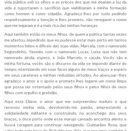
vida pública sob os olhos e as preces dos que me doaram a luz da
vida e suportaram o sacrifício que viabilizaram a minha formação
como homem e como cidadão. Agradeço-lhes por tudo pedindo
respeitosamente a benção e lhes prometo, não renegarei o nome
que me legaram e é a mais rica das minhas heranças.
Aqui também estão os meus filhos, de quem a política tantas vezes
me afastou, impedindo que eu pudesse estar mais perto em tantos
momentos belos e difíceis das suas vidas. Marcela, com o namorado
Segundinho, Yasmim, com o namorado Lucas, Luisa que não tem
namorado ainda, espero, e João Marcelo, o caçula. Vocês são a
minha fortuna, vocês são o discurso da vida se impondo diante do
tempo, eternizando em suas faces alguns de meus traços e espero
em seus carateres a minhas reduzidas virtudes. Ao abençoar–lhes
agradeço o amor e o apoio e prometo lhes legarei um nome limpo
que possa ser ostentado pelos seus filhos e pelos filhos de seus
filhos com orgulho e gratidão.
Aqui esta Eliane, o amor que me surpreendeu maduro e que
renovou minha vida, devolvendo-me paixão, emprestando a
solidariedade militante e construindo, no aconchego dos seus
braços, o doce porto onde esse marujo cansado encontra alento e
busca coragem para continuar navegando. Guimarães Rosa, que
sabia tudo pela boca de Riobaldo nos dizia, que por amor também é