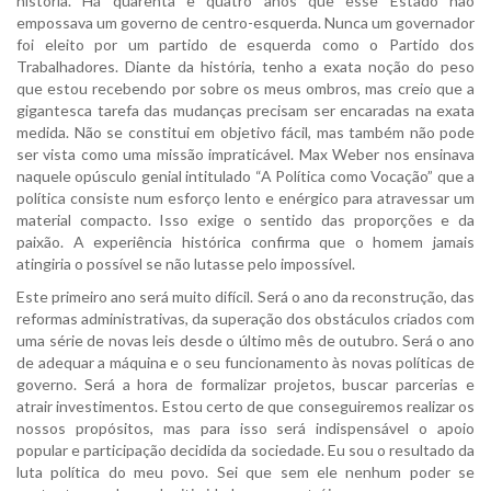
história. Há quarenta e quatro anos que esse Estado não
empossava um governo de centro-esquerda. Nunca um governador
foi eleito por um partido de esquerda como o Partido dos
Trabalhadores. Diante da história, tenho a exata noção do peso
que estou recebendo por sobre os meus ombros, mas creio que a
gigantesca tarefa das mudanças precisam ser encaradas na exata
medida. Não se constitui em objetivo fácil, mas também não pode
ser vista como uma missão impraticável. Max Weber nos ensinava
naquele opúsculo genial intitulado “A Política como Vocação” que a
política consiste num esforço lento e enérgico para atravessar um
material compacto. Isso exige o sentido das proporções e da
paixão. A experiência histórica confirma que o homem jamais
atingiria o possível se não lutasse pelo impossível.
Este primeiro ano será muito difícil. Será o ano da reconstrução, das
reformas administrativas, da superação dos obstáculos criados com
uma série de novas leis desde o último mês de outubro. Será o ano
de adequar a máquina e o seu funcionamento às novas políticas de
governo. Será a hora de formalizar projetos, buscar parcerias e
atrair investimentos. Estou certo de que conseguiremos realizar os
nossos propósitos, mas para isso será indispensável o apoio
popular e participação decidida da sociedade. Eu sou o resultado da
luta política do meu povo. Sei que sem ele nenhum poder se