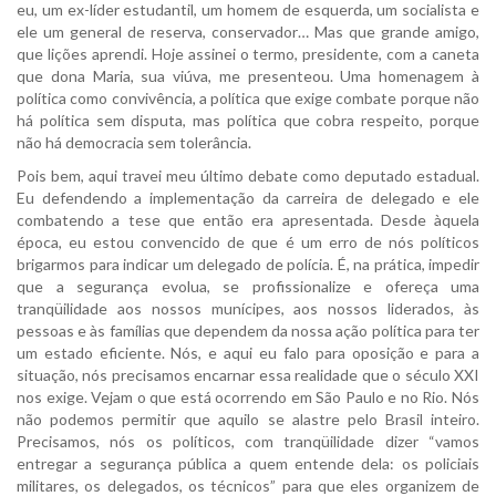
eu, um ex-líder estudantil, um homem de esquerda, um socialista e
ele um general de reserva, conservador… Mas que grande amigo,
que lições aprendi. Hoje assinei o termo, presidente, com a caneta
que dona Maria, sua viúva, me presenteou. Uma homenagem à
política como convivência, a política que exige combate porque não
há política sem disputa, mas política que cobra respeito, porque
não há democracia sem tolerância.
Pois bem, aqui travei meu último debate como deputado estadual.
Eu defendendo a implementação da carreira de delegado e ele
combatendo a tese que então era apresentada. Desde àquela
época, eu estou convencido de que é um erro de nós políticos
brigarmos para indicar um delegado de polícia. É, na prática, impedir
que a segurança evolua, se profissionalize e ofereça uma
tranqüilidade aos nossos munícipes, aos nossos liderados, às
pessoas e às famílias que dependem da nossa ação política para ter
um estado eficiente. Nós, e aqui eu falo para oposição e para a
situação, nós precisamos encarnar essa realidade que o século XXI
nos exige. Vejam o que está ocorrendo em São Paulo e no Rio. Nós
não podemos permitir que aquilo se alastre pelo Brasil inteiro.
Precisamos, nós os políticos, com tranqüilidade dizer “vamos
entregar a segurança pública a quem entende dela: os policiais
militares, os delegados, os técnicos” para que eles organizem de