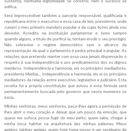
sustenta, nenhuma legitimidade se constrói, nem o sucesso se
edifica.
Será imprescindível também a parceria responsável, qualificada e
republicana entre o executivo e essa casa de leis, presidente, onde
cumpri o meu primeiro mandato popular e de cujas lições ainda sou
devedor. Acredito na instituição parlamentar e temo sempre
quando alguns, a título de purificá-la, tentam erodir o seu prestígio.
Não sobrevive o regime democrático sem o alicerce da
representação da qual o parlamento é pedra principal e angular. As
relações que pretendo manter com essa casa jamais dispensarão o
respeito à sua independência e aos predicamentos dos os dignos
membros. Independência e harmonia, eis os princípios mediadores,
presidenta Marilza… Independência e harmonia, eis aí os princípios
mediadores da relação entre executivo, legislativo e judiciário. Esta
receita foi a própria constituição que avivou e esta fórmula será
permanentemente buscada pelo governo que neste momento se
inicia.
Minhas senhoras, meus senhores, peço-lhes agora a permissão de
lhes abrir o meu coração e deixar que um pouco da emoção, que
quase me sufoca, possa fugir do meu peito, quem sabe, chegar à
minha boca habitar na arquitetura das minhas palavras. Meus
amigos, minhas amigas, quem hoje toma posse é um sergipano de