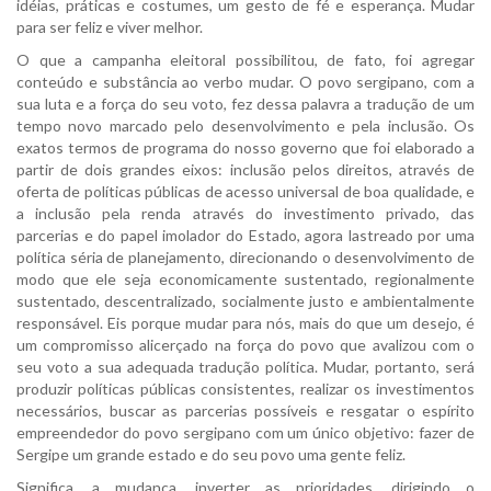
idéias, práticas e costumes, um gesto de fé e esperança. Mudar
para ser feliz e viver melhor.
O que a campanha eleitoral possibilitou, de fato, foi agregar
conteúdo e substância ao verbo mudar. O povo sergipano, com a
sua luta e a força do seu voto, fez dessa palavra a tradução de um
tempo novo marcado pelo desenvolvimento e pela inclusão. Os
exatos termos de programa do nosso governo que foi elaborado a
partir de dois grandes eixos: inclusão pelos direitos, através de
oferta de políticas públicas de acesso universal de boa qualidade, e
a inclusão pela renda através do investimento privado, das
parcerias e do papel imolador do Estado, agora lastreado por uma
política séria de planejamento, direcionando o desenvolvimento de
modo que ele seja economicamente sustentado, regionalmente
sustentado, descentralizado, socialmente justo e ambientalmente
responsável. Eis porque mudar para nós, mais do que um desejo, é
um compromisso alicerçado na força do povo que avalizou com o
seu voto a sua adequada tradução política. Mudar, portanto, será
produzir políticas públicas consistentes, realizar os investimentos
necessários, buscar as parcerias possíveis e resgatar o espírito
empreendedor do povo sergipano com um único objetivo: fazer de
Sergipe um grande estado e do seu povo uma gente feliz.
Significa, a mudança, inverter as prioridades, dirigindo o