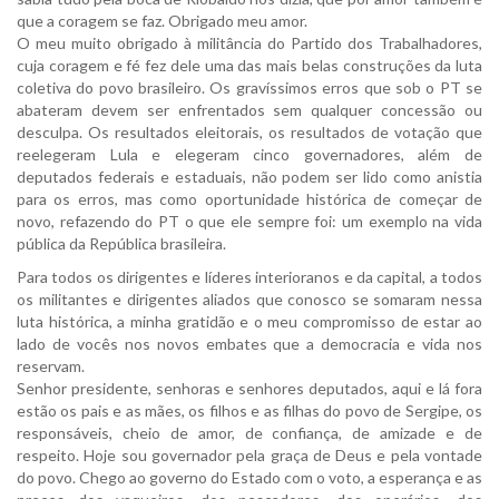
que a coragem se faz. Obrigado meu amor.
O meu muito obrigado à militância do Partido dos Trabalhadores,
cuja coragem e fé fez dele uma das mais belas construções da luta
coletiva do povo brasileiro. Os gravíssimos erros que sob o PT se
abateram devem ser enfrentados sem qualquer concessão ou
desculpa. Os resultados eleitorais, os resultados de votação que
reelegeram Lula e elegeram cinco governadores, além de
deputados federais e estaduais, não podem ser lido como anistia
para os erros, mas como oportunidade histórica de começar de
novo, refazendo do PT o que ele sempre foi: um exemplo na vida
pública da República brasileira.
Para todos os dirigentes e líderes interioranos e da capital, a todos
os militantes e dirigentes aliados que conosco se somaram nessa
luta histórica, a minha gratidão e o meu compromisso de estar ao
lado de vocês nos novos embates que a democracia e vida nos
reservam.
Senhor presidente, senhoras e senhores deputados, aqui e lá fora
estão os pais e as mães, os filhos e as filhas do povo de Sergipe, os
responsáveis, cheio de amor, de confiança, de amizade e de
respeito. Hoje sou governador pela graça de Deus e pela vontade
do povo. Chego ao governo do Estado com o voto, a esperança e as