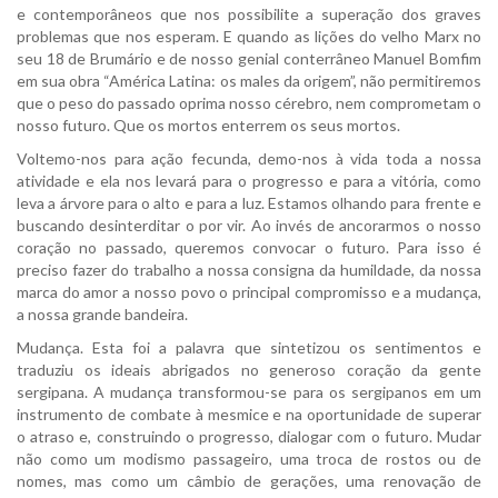
e contemporâneos que nos possibilite a superação dos graves
problemas que nos esperam. E quando as lições do velho Marx no
seu 18 de Brumário e de nosso genial conterrâneo Manuel Bomfim
em sua obra “América Latina: os males da origem”, não permitiremos
que o peso do passado oprima nosso cérebro, nem comprometam o
nosso futuro. Que os mortos enterrem os seus mortos.
Voltemo-nos para ação fecunda, demo-nos à vida toda a nossa
atividade e ela nos levará para o progresso e para a vitória, como
leva a árvore para o alto e para a luz. Estamos olhando para frente e
buscando desinterditar o por vir. Ao invés de ancorarmos o nosso
coração no passado, queremos convocar o futuro. Para isso é
preciso fazer do trabalho a nossa consigna da humildade, da nossa
marca do amor a nosso povo o principal compromisso e a mudança,
a nossa grande bandeira.
Mudança. Esta foi a palavra que sintetizou os sentimentos e
traduziu os ideais abrigados no generoso coração da gente
sergipana. A mudança transformou-se para os sergipanos em um
instrumento de combate à mesmice e na oportunidade de superar
o atraso e, construindo o progresso, dialogar com o futuro. Mudar
não como um modismo passageiro, uma troca de rostos ou de
nomes, mas como um câmbio de gerações, uma renovação de