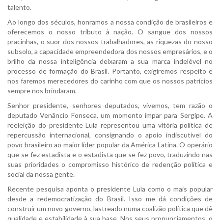
talento.
Ao longo dos séculos, honramos a nossa condição de brasileiros e
oferecemos o nosso tributo à nação. O sangue dos nossos
pracinhas, o suor dos nossos trabalhadores, as riquezas do nosso
subsolo, a capacidade empreendedora dos nossos empresários, e o
brilho da nossa inteligência deixaram a sua marca indelével no
processo de formação do Brasil. Portanto, exigiremos respeito e
nos faremos merecedores do carinho com que os nossos patrícios
sempre nos brindaram.
Senhor presidente, senhores deputados, vivemos, tem razão o
deputado Venâncio Fonseca, um momento ímpar para Sergipe. A
reeleição do presidente Lula representou uma vitória política de
repercussão internacional, consignando o apoio indiscutível do
povo brasileiro ao maior líder popular da América Latina. O operário
que se fez estadista e o estadista que se fez povo, traduzindo nas
suas prioridades o compromisso histórico de redenção política e
social da nossa gente.
Recente pesquisa aponta o presidente Lula como o mais popular
desde a redemocratização do Brasil. Isso me dá condições de
construir um novo governo, lastreado numa coalizão política que dê
qualidade e estabilidade à sua base. Nos seus pronunciamentos, o