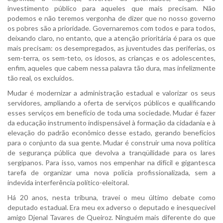
investimento público para aqueles que mais precisam. Não
podemos e não teremos vergonha de dizer que no nosso governo
os pobres são a prioridade. Governaremos com todos e para todos,
deixando claro, no entanto, que a atenção prioritária é para os que
mais precisam: os desempregados, as juventudes das periferias, os
sem-terra, os sem-teto, os idosos, as crianças e os adolescentes,
enfim, aqueles que cabem nessa palavra tão dura, mas infelizmente
tão real, os excluídos.
Mudar é modernizar a administração estadual e valorizar os seus
servidores, ampliando a oferta de serviços públicos e qualificando
esses serviços em benefício de toda uma sociedade. Mudar é fazer
da educação instrumento indispensável à formação da cidadania e à
elevação do padrão econômico desse estado, gerando benefícios
para o conjunto da sua gente. Mudar é construir uma nova política
de segurança pública que devolva a tranqüilidade para os lares
sergipanos. Para isso, vamos nos empenhar na difícil e gigantesca
tarefa de organizar uma nova polícia profissionalizada, sem a
indevida interferência político-eleitoral.
Há 20 anos, nesta tribuna, travei o meu último debate como
deputado estadual. Era meu ex adverso o deputado e inesquecível
amigo Djenal Tavares de Queiroz. Ninguém mais diferente do que