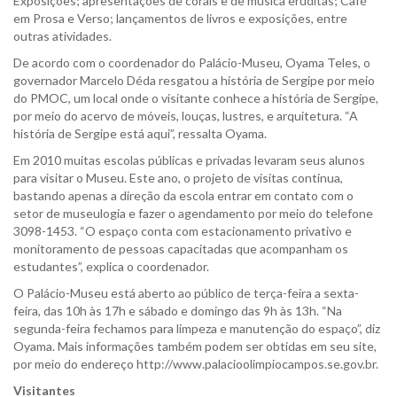
Exposições; apresentações de corais e de música eruditas; Café
em Prosa e Verso; lançamentos de livros e exposições, entre
outras atividades.
De acordo com o coordenador do Palácio-Museu, Oyama Teles, o
governador Marcelo Déda resgatou a história de Sergipe por meio
do PMOC, um local onde o visitante conhece a história de Sergipe,
por meio do acervo de móveis, louças, lustres, e arquitetura. “A
história de Sergipe está aqui”, ressalta Oyama.
Em 2010 muitas escolas públicas e privadas levaram seus alunos
para visitar o Museu. Este ano, o projeto de visitas continua,
bastando apenas a direção da escola entrar em contato com o
setor de museulogia e fazer o agendamento por meio do telefone
3098-1453. “O espaço conta com estacionamento privativo e
monitoramento de pessoas capacitadas que acompanham os
estudantes”, explica o coordenador.
O Palácio-Museu está aberto ao público de terça-feira a sexta-
feira, das 10h às 17h e sábado e domingo das 9h às 13h. “Na
segunda-feira fechamos para limpeza e manutenção do espaço”, diz
Oyama. Mais informações também podem ser obtidas em seu site,
por meio do endereço http://www.palacioolimpiocampos.se.gov.br.
Visitantes