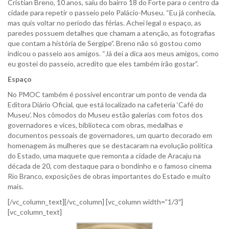
Cristian Breno, 10 anos, saiu do bairro 18 do Forte para o centro da
cidade para repetir o passeio pelo Palácio-Museu. “Eu já conhecia,
mas quis voltar no período das férias. Achei legal o espaço, as
paredes possuem detalhes que chamam a atenção, as fotografias
que contam a história de Sergipe”. Breno não só gostou como
indicou o passeio aos amigos. “Já dei a dica aos meus amigos, como
eu gostei do passeio, acredito que eles também irão gostar”.
Espaço
No PMOC também é possível encontrar um ponto de venda da
Editora Diário Oficial, que está localizado na cafeteria ‘Café do
Museu’. Nos cômodos do Museu estão galerias com fotos dos
governadores e vices, biblioteca com obras, medalhas e
documentos pessoais de governadores, um quarto decorado em
homenagem às mulheres que se destacaram na evolução política
do Estado, uma maquete que remonta a cidade de Aracaju na
década de 20, com destaque para o bondinho e o famoso cinema
Rio Branco, exposições de obras importantes do Estado e muito
mais.
[/vc_column_text][/vc_column] [vc_column width=”1/3″]
[vc_column_text]