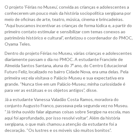
O projeto ‘Férias no Museu’, convida as crianças e adolescentes a
conhecerem um pouco mais da história sociopolítica sergipana por
meio de oficinas de arte, teatro, música, cinema e brincadeiras.
“Aqui buscamos incentivar as crianças de forma lúdica e, a partir do
primeiro contato estimular e sensibilizar com temas conexos ao
patrimônio histórico e cultural”, enfatizou o coordenador do PMOC,
Oyama Teles.
Dentro do projeto Férias no Museu, várias crianças e adolescentes
diariamente passam o dia no PMOC. A estudante Franciele de
Almeida Santos Santana, aluna do 7º ano, do Centro Educacional
Futuro Feliz, localizado no bairro Cidade Nova, era uma delas. Pela
primeira vez ela visitava o Palácio-Museu e sua expectativa era
grande. “Nunca tive em um Palácio-Museu; minha curiosidade é
para ver as estátuas e os objetos antigos”, disse.
Já a estudante Vanessa Valadão Costa Ramos, moradora do
conjunto Augusto Franco, passeava pela segunda vez no Museu.
“Já tinha ouvido falar algumas coisas sobre Sergipe na escola, mas
aqui foi aprofundado, por isso resolvi voltar”. Além da história
sergipana, o que mais chamou a atenção da estudante foi a
decoração. “Os lustres e os móveis são muitos bonitos”.