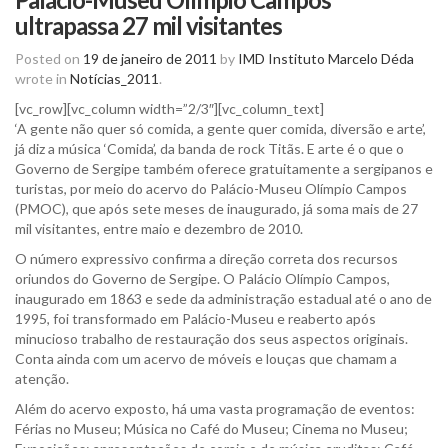
ultrapassa 27 mil visitantes
Posted on
19 de janeiro de 2011
by
IMD Instituto Marcelo Déda
wrote in
Notícias_2011
.
[vc_row][vc_column width=”2/3″][vc_column_text]
‘A gente não quer só comida, a gente quer comida, diversão e arte’,
já diz a música ‘Comida’, da banda de rock Titãs. E arte é o que o
Governo de Sergipe também oferece gratuitamente a sergipanos e
turistas, por meio do acervo do Palácio-Museu Olímpio Campos
(PMOC), que após sete meses de inaugurado, já soma mais de 27
mil visitantes, entre maio e dezembro de 2010.
O número expressivo confirma a direção correta dos recursos
oriundos do Governo de Sergipe. O Palácio Olímpio Campos,
inaugurado em 1863 e sede da administração estadual até o ano de
1995, foi transformado em Palácio-Museu e reaberto após
minucioso trabalho de restauração dos seus aspectos originais.
Conta ainda com um acervo de móveis e louças que chamam a
atenção.
Além do acervo exposto, há uma vasta programação de eventos:
Férias no Museu; Música no Café do Museu; Cinema no Museu;