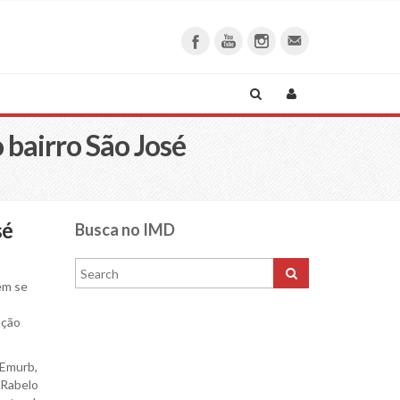
bairro São José
sé
Busca no IMD
em se
ação
 Emurb,
 Rabelo