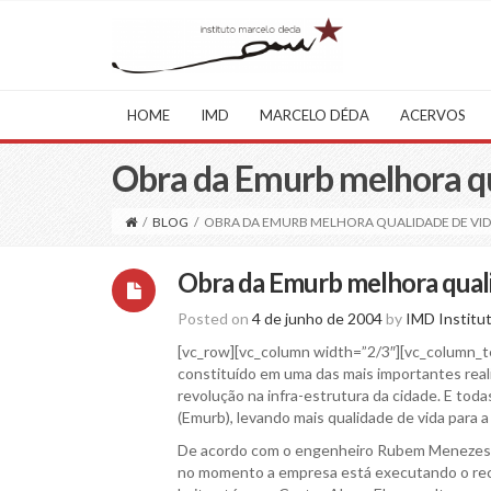
HOME
IMD
MARCELO DÉDA
ACERVOS
Obra da Emurb melhora qu
/
BLOG
/
OBRA DA EMURB MELHORA QUALIDADE DE VID
Obra da Emurb melhora quali
Posted on
4 de junho de 2004
by
IMD Institu
[vc_row][vc_column width=”2/3″][vc_column_te
constituído em uma das mais importantes rea
revolução na infra-estrutura da cidade. E tod
(Emurb), levando mais qualidade de vida para 
De acordo com o engenheiro Rubem Menezes d
no momento a empresa está executando o reca