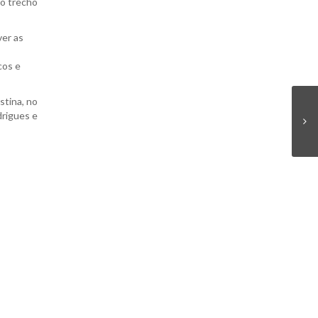
no trecho
ver as
cos e
stina, no
drigues e