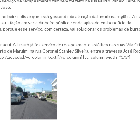
 o serviço de recapeamento também foi feito na rua Murilo Rabelo Leite, 
 José.
no bairro, disse que está gostando da atuação da Emurb na região. “Ao 
satisfação em ver o dinheiro público sendo aplicado em benefício da
 porque esse serviço, com certeza, vai solucionar os problemas de bura
 aqui. A Emurb já fez serviço de recapeamento asfáltico nas ruas Vila Cri
o de Maruim; na rua Coronel Stanley Silveira, entre a travessa José Ro
zio Azevedo.[/vc_column_text][/vc_column] [vc_column width=”1/3″]