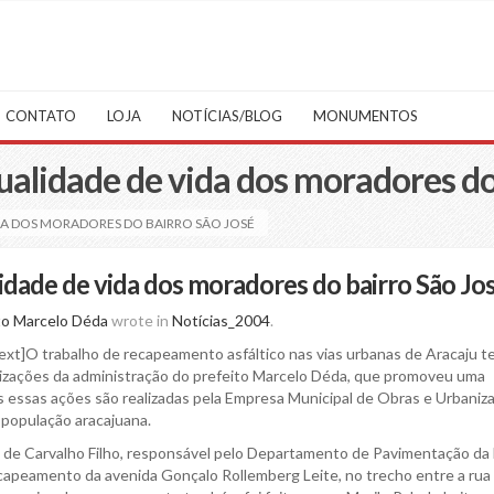
CONTATO
LOJA
NOTÍCIAS/BLOG
MONUMENTOS
alidade de vida dos moradores do 
A DOS MORADORES DO BAIRRO SÃO JOSÉ
dade de vida dos moradores do bairro São Jo
to Marcelo Déda
wrote in
Notícias_2004
.
xt]O trabalho de recapeamento asfáltico nas vias urbanas de Aracaju t
lizações da administração do prefeito Marcelo Déda, que promoveu uma
as essas ações são realizadas pela Empresa Municipal de Obras e Urbaniz
a população aracajuana.
e Carvalho Filho, responsável pelo Departamento de Pavimentação da
peamento da avenida Gonçalo Rollemberg Leite, no trecho entre a rua