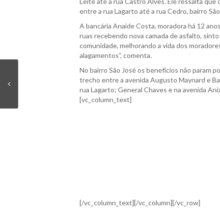
Leite até a rua Castro Alves. Ele ressalta que
entre a rua Lagarto até a rua Cedro, bairro São
A bancária Anaide Costa, moradora há 12 anos 
ruas recebendo nova camada de asfalto, sinto 
comunidade, melhorando a vida dos moradores,
alagamentos”, comenta.
No bairro São José os benefícios não param por
trecho entre a avenida Augusto Maynard e Barã
rua Lagarto; General Chaves e na avenida Aní
[vc_column_text]
[/vc_column_text][/vc_column][/vc_row]