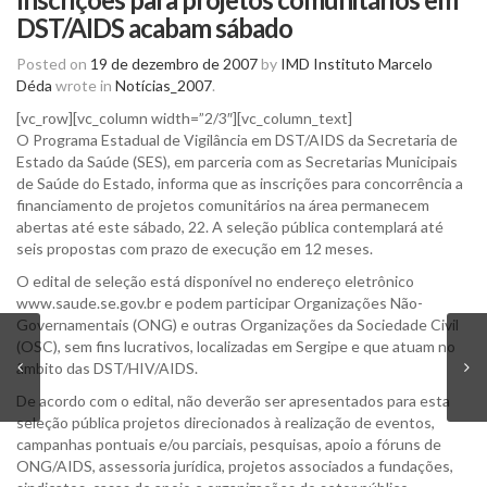
DST/AIDS acabam sábado
Posted on
19 de dezembro de 2007
by
IMD Instituto Marcelo
Déda
wrote in
Notícias_2007
.
[vc_row][vc_column width=”2/3″][vc_column_text]
O Programa Estadual de Vigilância em DST/AIDS da Secretaria de
Estado da Saúde (SES), em parceria com as Secretarias Municipais
de Saúde do Estado, informa que as inscrições para concorrência a
financiamento de projetos comunitários na área permanecem
abertas até este sábado, 22. A seleção pública contemplará até
seis propostas com prazo de execução em 12 meses.
O edital de seleção está disponível no endereço eletrônico
www.saude.se.gov.br e podem participar Organizações Não-
Governamentais (ONG) e outras Organizações da Sociedade Civil
(OSC), sem fins lucrativos, localizadas em Sergipe e que atuam no
âmbito das DST/HIV/AIDS.
De acordo com o edital, não deverão ser apresentados para esta
seleção pública projetos direcionados à realização de eventos,
campanhas pontuais e/ou parciais, pesquisas, apoio a fóruns de
ONG/AIDS, assessoria jurídica, projetos associados a fundações,