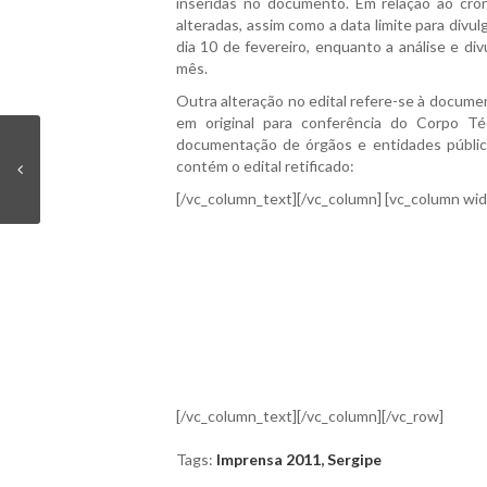
inseridas no documento. Em relação ao cro
alteradas, assim como a data limite para divu
dia 10 de fevereiro, enquanto a análise e d
mês.
Outra alteração no edital refere-se à documen
em original para conferência do Corpo Té
documentação de órgãos e entidades pública
contém o edital retificado:
[/vc_column_text][/vc_column] [vc_column wi
[/vc_column_text][/vc_column][/vc_row]
Tags:
Imprensa 2011
,
Sergipe