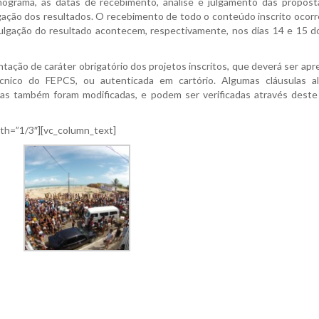
nograma, as datas de recebimento, análise e julgamento das propost
lgação dos resultados. O recebimento de todo o conteúdo inscrito ocorr
ivulgação do resultado acontecem, respectivamente, nos dias 14 e 15
tação de caráter obrigatório dos projetos inscritos, que deverá ser ap
cnico do FEPCS, ou autenticada em cartório. Algumas cláusulas al
s também foram modificadas, e podem ser verificadas através deste 
dth=”1/3″][vc_column_text]