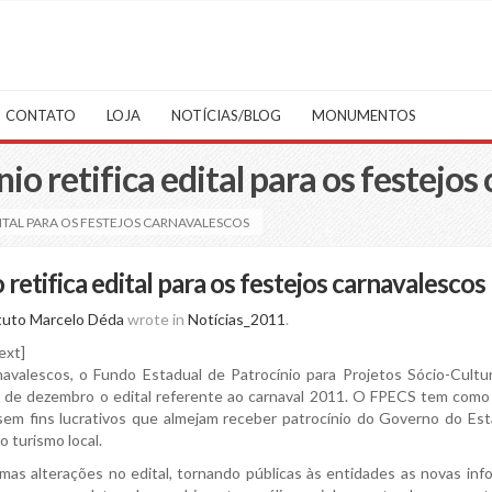
CONTATO
LOJA
NOTÍCIAS/BLOG
MONUMENTOS
io retifica edital para os festejos
ITAL PARA OS FESTEJOS CARNAVALESCOS
retifica edital para os festejos carnavalescos
tuto Marcelo Déda
wrote in
Notícias_2011
.
ext]
avalescos, o Fundo Estadual de Patrocínio para Projetos Sócio-Cultu
0 de dezembro o edital referente ao carnaval 2011. O FPECS tem como
 sem fins lucrativos que almejam receber patrocínio do Governo do Es
 turismo local.
umas alterações no edital, tornando públicas às entidades as novas in