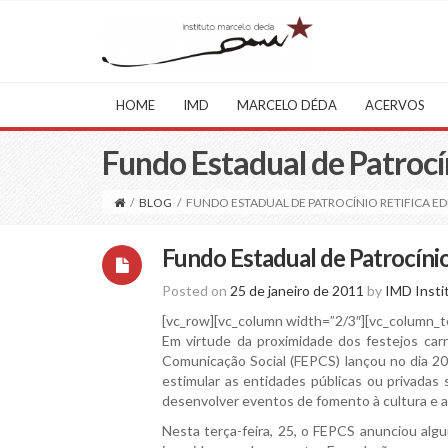
HOME
IMD
MARCELO DÉDA
ACERVOS
Fundo Estadual de Patrocín
/
BLOG
/
FUNDO ESTADUAL DE PATROCÍNIO RETIFICA ED
Fundo Estadual de Patrocínio 
Posted on
25 de janeiro de 2011
by
IMD Insti
[vc_row][vc_column width=”2/3″][vc_column_t
Em virtude da proximidade dos festejos carn
Comunicação Social (FEPCS) lançou no dia 2
estimular as entidades públicas ou privadas
desenvolver eventos de fomento à cultura e ao
Nesta terça-feira, 25, o FEPCS anunciou alg