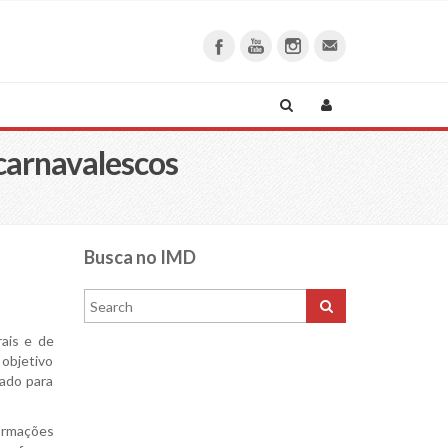
 carnavalescos
Busca no IMD
rais e de
 objetivo
tado para
formações