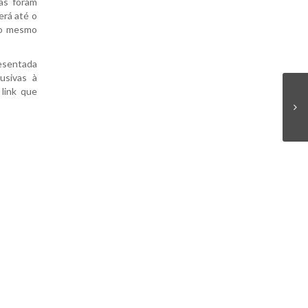
as foram
erá até o
 do mesmo
resentada
usivas à
link que