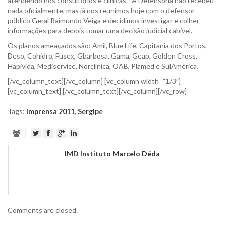
atendendo nos consultórios e clínicas. “A Defensoria não recebeu
nada oficialmente, mas já nos reunimos hoje com o defensor
público Geral Raimundo Veiga e decidimos investigar e colher
informações para depois tomar uma decisão judicial cabível.
Os planos ameaçados são: Amil, Blue Life, Capitania dos Portos,
Deso, Cohidro, Fusex, Gbarbosa, Gama, Geap, Golden Cross,
Hapivida, Mediservice, Norclínica, OAB, Plamed e SulAmérica.
[/vc_column_text][/vc_column] [vc_column width=”1/3″]
[vc_column_text] [/vc_column_text][/vc_column][/vc_row]
Tags:
Imprensa 2011
,
Sergipe
IMD Instituto Marcelo Déda
Comments are closed.