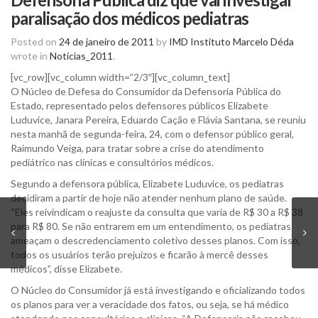
paralisação dos médicos pediatras
Posted on
24 de janeiro de 2011
by
IMD Instituto Marcelo Déda
wrote in
Notícias_2011
.
[vc_row][vc_column width=”2/3″][vc_column_text]
O Núcleo de Defesa do Consumidor da Defensoria Pública do
Estado, representado pelos defensores públicos Elizabete
Luduvice, Janara Pereira, Eduardo Cação e Flávia Santana, se reuniu
nesta manhã de segunda-feira, 24, com o defensor público geral,
Raimundo Veiga, para tratar sobre a crise do atendimento
pediátrico nas clínicas e consultórios médicos.
Segundo a defensora pública, Elizabete Luduvice, os pediatras
decidiram a partir de hoje não atender nenhum plano de saúde.
“Eles reivindicam o reajuste da consulta que varia de R$ 30 a R$ 38
para R$ 80. Se não entrarem em um entendimento, os pediatras
ameaçam o descredenciamento coletivo desses planos. Com isso,
todos os usuários terão prejuízos e ficarão à mercê desses
médicos”, disse Elizabete.
O Núcleo do Consumidor já está investigando e oficializando todos
os planos para ver a veracidade dos fatos, ou seja, se há médico