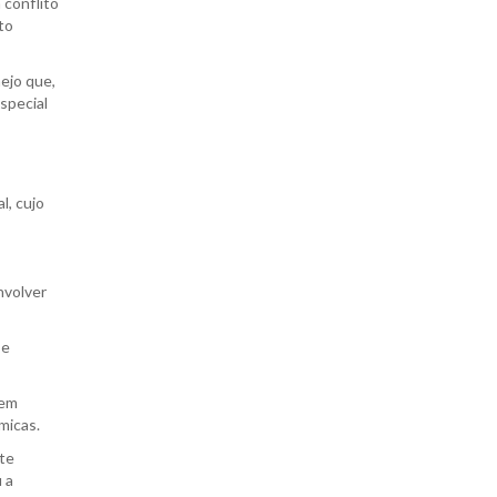
 conflito
to
ejo que,
special
l, cujo
nvolver
 e
 em
micas.
ste
 a