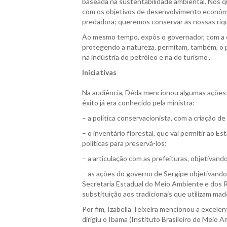
baseada na sustentabilidade ambiental. Nós 
com os objetivos de desenvolvimento econôm
predadora; queremos conservar as nossas rique
Ao mesmo tempo, expôs o governador, com a co
protegendo a natureza, permitam, também, o 
na indústria do petróleo e na do turismo”.
Iniciativas
Na audiência, Déda mencionou algumas ações q
êxito já era conhecido pela ministra:
– a política conservacionista, com a criação d
– o inventário florestal, que vai permitir a
políticas para preservá-los;
– a articulação com as prefeituras, objetivand
– as ações do governo de Sergipe objetivando
Secretaria Estadual do Meio Ambiente e dos R
substituição aos tradicionais que utilizam mad
Por fim, Izabella Teixeira mencionou a excel
dirigiu o Ibama (Instituto Brasileiro do Meio