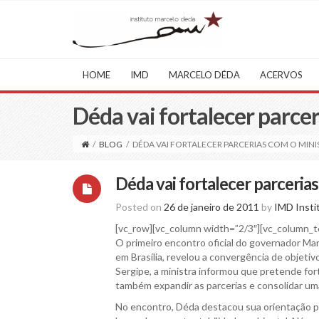
HOME
IMD
MARCELO DÉDA
ACERVOS
Déda vai fortalecer parce
/
BLOG
/
DÉDA VAI FORTALECER PARCERIAS COM O MIN
Déda vai fortalecer parceri
Posted on
26 de janeiro de 2011
by
IMD Insti
[vc_row][vc_column width=”2/3″][vc_column_t
O primeiro encontro oficial do governador Mar
em Brasília, revelou a convergência de obje
Sergipe, a ministra informou que pretende for
também expandir as parcerias e consolidar uma
No encontro, Déda destacou sua orientação p