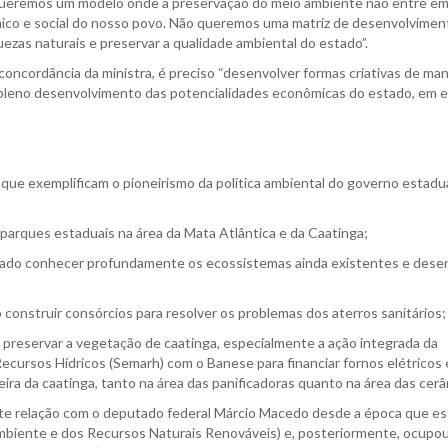
queremos um modelo onde a preservação do meio ambiente não entre em
ico e social do nosso povo. Não queremos uma matriz de desenvolvimen
zas naturais e preservar a qualidade ambiental do estado”.
ncordância da ministra, é preciso “desenvolver formas criativas de man
pleno desenvolvimento das potencialidades econômicas do estado, em e
ue exemplificam o pioneirismo da política ambiental do governo estadua
e parques estaduais na área da Mata Atlântica e da Caatinga;
o Estado conhecer profundamente os ecossistemas ainda existentes e dese
o construir consórcios para resolver os problemas dos aterros sanitários;
 preservar a vegetação de caatinga, especialmente a ação integrada da
ecursos Hídricos (Semarh) com o Banese para financiar fornos elétricos
eira da caatinga, tanto na área das panificadoras quanto na área das cerâ
ente relação com o deputado federal Márcio Macedo desde a época que e
 Ambiente e dos Recursos Naturais Renováveis) e, posteriormente, ocupou