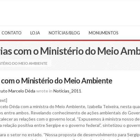
CONTATO
LOJA
NOTÍCIAS/BLOG
MONUMENTOS
rias com o Ministério do Meio Am
ISTÉRIO DO MEIO AMBIENTE
as com o Ministério do Meio Ambiente
tuto Marcelo Déda
wrote in
Notícias_2011
.
ext]
celo Déda com a ministra do Meio Ambiente, Izabella Teixeira, nesta quar
tivos entre ambos. Revelando conhecimento de ações ambientais do Gove
talecer as relações com o governo local. “Expusemos à ministra nosso de
 relação positiva entre Sergipe e o governo federal”, sintetizou o govern
ara o setor no estado. “Nossa proposta de desenvolvimento para Sergip