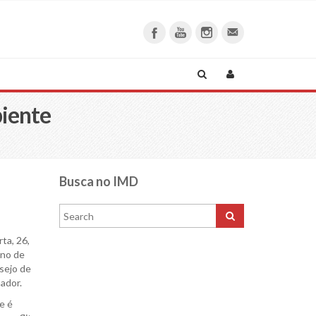
biente
Busca no IMD
ta, 26,
rno de
sejo de
ador.
e é