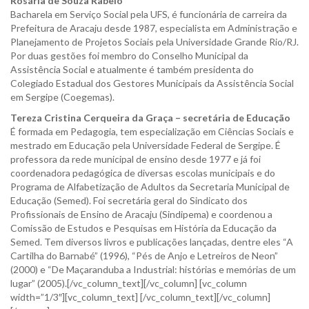
Rosária de Souza Rabelo
Bacharela em Serviço Social pela UFS, é funcionária de carreira da
Prefeitura de Aracaju desde 1987, especialista em Administração e
Planejamento de Projetos Sociais pela Universidade Grande Rio/RJ.
Por duas gestões foi membro do Conselho Municipal da
Assistência Social e atualmente é também presidenta do
Colegiado Estadual dos Gestores Municipais da Assistência Social
em Sergipe (Coegemas).
Tereza Cristina Cerqueira da Graça – secretária de Educação
É formada em Pedagogia, tem especialização em Ciências Sociais e
mestrado em Educação pela Universidade Federal de Sergipe. É
professora da rede municipal de ensino desde 1977 e já foi
coordenadora pedagógica de diversas escolas municipais e do
Programa de Alfabetização de Adultos da Secretaria Municipal de
Educação (Semed). Foi secretária geral do Sindicato dos
Profissionais de Ensino de Aracaju (Sindipema) e coordenou a
Comissão de Estudos e Pesquisas em História da Educação da
Semed. Tem diversos livros e publicações lançadas, dentre eles “A
Cartilha do Barnabé” (1996), “Pés de Anjo e Letreiros de Neon”
(2000) e “De Maçaranduba a Industrial: histórias e memórias de um
lugar” (2005).[/vc_column_text][/vc_column] [vc_column
width=”1/3″][vc_column_text] [/vc_column_text][/vc_column]