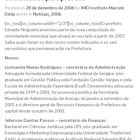
Posted on
28 de dezembro de 2006
by
IMD Instituto Marcelo
Déda
wrote in
Notícias_2006
.
[vc_row][vc_column width=”2/3″][vc_column_text]O prefeito
Edvaldo Nogueira anunciou parte da nova composição do
secretariado municipal que atuará ao seu lado a partir de 2007.
Saiba quais foram os dois novos nomes indicados e os seis
secretários que permanecerão na Prefeitura.
Novos:
Lucivanda Nunes Rodrigues – secretária de Administração
Advogada formada pela Universidade Federal de Sergipe, pós-
graduada em Gestão Pública pela Fundação Getúlio Vargas e pela
Escola de Administração Fazendária (Esaf). Desenvolveu advocacia
privada de 1999 a 2001, foi assessora jurídica da Secretaria
Municipal de Administração de Aracaju de janeiro a setembro de
2001 e é diretora-geral de Recursos Humanos da Prefeitura da
capital desde outubro de 2001.
Jeferson Dantas Passos – secretário de Finanças
Bacharel em Ciências Jurídicas pela UFS, pós-graduado em
Estratégia e Marketing Empresarial pela Universidade Tiradentes
(Unit), é atualmente auditor na Auditoria Regional Salvador/BA da