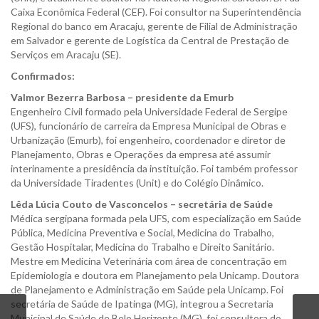
Caixa Econômica Federal (CEF). Foi consultor na Superintendência
Regional do banco em Aracaju, gerente de Filial de Administração
em Salvador e gerente de Logística da Central de Prestação de
Serviços em Aracaju (SE).
Confirmados:
Valmor Bezerra Barbosa – presidente da Emurb
Engenheiro Civil formado pela Universidade Federal de Sergipe
(UFS), funcionário de carreira da Empresa Municipal de Obras e
Urbanização (Emurb), foi engenheiro, coordenador e diretor de
Planejamento, Obras e Operações da empresa até assumir
interinamente a presidência da instituição. Foi também professor
da Universidade Tiradentes (Unit) e do Colégio Dinâmico.
Lêda Lúcia Couto de Vasconcelos – secretária de Saúde
Médica sergipana formada pela UFS, com especialização em Saúde
Pública, Medicina Preventiva e Social, Medicina do Trabalho,
Gestão Hospitalar, Medicina do Trabalho e Direito Sanitário.
Mestre em Medicina Veterinária com área de concentração em
Epidemiologia e doutora em Planejamento pela Unicamp. Doutora
de Planejamento e Administração em Saúde pela Unicamp. Foi
secretária de Saúde de Ipatinga (MG), integrou a Secretaria
Municipal de Saúde de Belo Horizonte (MG), foi consultora do